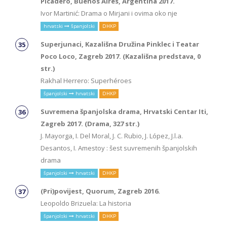
Picadero, Buenos Aires, Argentina 2017.
Ivor Martinić: Drama o Mirjani i ovima oko nje
hrvatski
španjolski
DHKP
Superjunaci, Kazališna Družina Pinklec i Teatar
Poco Loco, Zagreb 2017. (Kazališna predstava, 0
str.)
Rakhal Herrero: Superhéroes
španjolski
hrvatski
DHKP
Suvremena španjolska drama, Hrvatski Centar Iti,
Zagreb 2017. (Drama, 327 str.)
J. Mayorga, I. Del Moral, J. C. Rubio, J. López, J.l.a.
Desantos, I. Amestoy : šest suvremenih španjolskih
drama
španjolski
hrvatski
DHKP
(Pri)povijest, Quorum, Zagreb 2016.
Leopoldo Brizuela: La historia
španjolski
hrvatski
DHKP