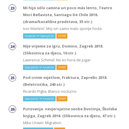
Mi hijo sólo camina un poco más lento, Teatro
Mori Bellavista, Santiago De Chile 2018.
(drama/kazališna predstava, 35 str.)
Ivor Martinić: Moj sin samo malo sporije hoda
hrvatski
španjolski
DHKP
Nije vrijeme za igru, Domino, Zagreb 2018.
(Slikovnica za djecu, 16 str.)
Lawrence Schimel: No es hora de jugar
španjolski
hrvatski
DHKP
Pod crnim svjetlom, Fraktura, Zaprešic 2018.
(Beletristika, 240 str.)
Ricardo Piglia: Blanco nocturno
španjolski
hrvatski
DHKP
Putovanja: nevjerojatne seobe životinja, Školska
knjiga, Zagreb 2018. (Slikovnica za djecu, 47 str.)
Mike Unwin: Migration