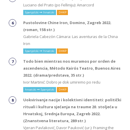
Luciano del Prato (po Felliniju): Amarcord
španjolski
hrvatski
DHKP
Pustolovine Chine Iron, Domino, Zagreb 2022.
(roman, 158 str.)
Gabriela Cabezón Cámara: Las aventuras de la China
Iron
španjolski
hrvatski
DHKP
Todo bien mientras nos muramos por orden de
ascendencia, Método Kairós Teatro, Buenos Aires
2022. (drama/predstava, 35 str.)
Ivor Martinić: Dobro je dok umiremo po redu
hrvatski
španjolski
DHKP
Uokvirivanje nacije i kolektivni identiteti: politički
rituali i kultura sjećanja na traume 20. stoljeća u
Hrvatskoj, Srednja Europa, Zagreb 2022.
(Znanstvena literatura, 289 str.)
Vjeran Pavlaković, Davor Pauković (ur.): Framing the