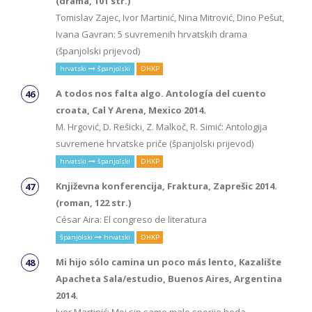
(drama, 101 str.)
Tomislav Zajec, Ivor Martinić, Nina Mitrović, Dino Pešut,
Ivana Gavran: 5 suvremenih hrvatskih drama
(španjolski prijevod)
hrvatski
španjolski
DHKP
A todos nos falta algo. Antología del cuento
croata, Cal Y Arena, Mexico 2014.
M. Hrgović, D. Rešicki, Z. Malkoč, R. Simić: Antologija
suvremene hrvatske priče (španjolski prijevod)
hrvatski
španjolski
DHKP
Književna konferencija, Fraktura, Zaprešic 2014.
(roman, 122 str.)
César Aira: El congreso de literatura
španjolski
hrvatski
DHKP
Mi hijo sólo camina un poco más lento, Kazalište
Apacheta Sala/estudio, Buenos Aires, Argentina
2014.