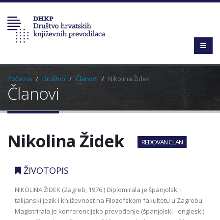
Početna
Društvo
Članovi
Nikolina Židek
Članovi
Nikolina Židek
REDOVAN CLAN
ŽIVOTOPIS
NIKOLINA ŽIDEK (Zagreb, 1976.) Diplomirala je španjolski i
talijanski jezik i književnost na Filozofskom fakultetu u Zagrebu.
Magistrirala je konferencijsko prevođenje (španjolski - engleski)