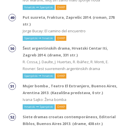
Ivor Martinić: Moj sin samo malo sporije hoda
hrvatski
španjolski
DHKP
Put susreta, Fraktura, Zaprešic 2014. (roman, 278
str.)
Jorge Bucay: El camino del encuentro
španjolski
hrvatski
DHKP
Šest argentinskih drama, Hrvatski Centar Iti,
Zagreb 2014. (drame, 331 str.)
R. Cossa, J. Daulte, J. Huertas, R. Ibáñez, R. Monti, E.
Rovner: šest suvremenih argentinskih drama
španjolski
hrvatski
DHKP
Mujer bomba , Teatro El Extranjero, Buenos Aires,
Arentina 2013. (Kazališna predstava, 0 str.)
Ivana Sajko: Žena bomba
hrvatski
španjolski
DHKP
Siete dramas croatas contemporáneos, Editorial
Biblos, Buenos Aires 2013. (drame, 438 str.)