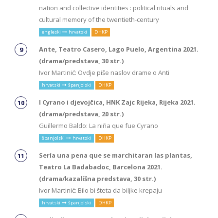
nation and collective identities : political rituals and
cultural memory of the twentieth-century
engleski
hrvatski
DHKP
Ante, Teatro Casero, Lago Puelo, Argentina 2021.
(drama/predstava, 30 str.)
Ivor Martinić: Ovdje piše naslov drame o Anti
hrvatski
španjolski
DHKP
I Cyrano i djevojčica, HNK Zajc Rijeka, Rijeka 2021.
(drama/predstava, 20 str.)
Guillermo Baldo: La niña que fue Cyrano
španjolski
hrvatski
DHKP
Sería una pena que se marchitaran las plantas,
Teatro La Badabadoc, Barcelona 2021.
(drama/kazališna predstava, 30 str.)
Ivor Martinić: Bilo bi šteta da biljke krepaju
hrvatski
španjolski
DHKP