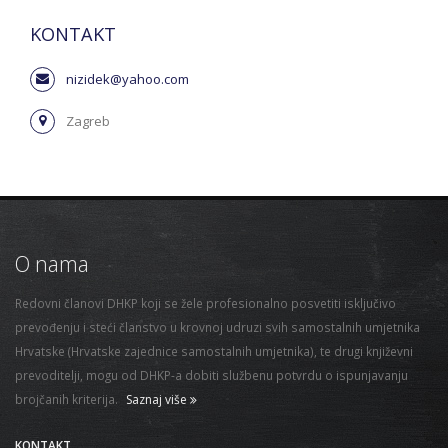
KONTAKT
nizidek@yahoo.com
Zagreb
O nama
Redovni članovi DHKP koji se žele profesionalno posvetiti isključivo
prevođenju i steći članstvo u krovnoj udruzi svih samostalnih umjetnika
Hrvatske (Hrvatske zajednice samostalnih umjetnika), te drugi književni
prevoditelji, mogu od DHKP-a dobiti službenu potvrdu o ispunjavanju
brojčanih kriterija.
Saznaj više
KONTAKT