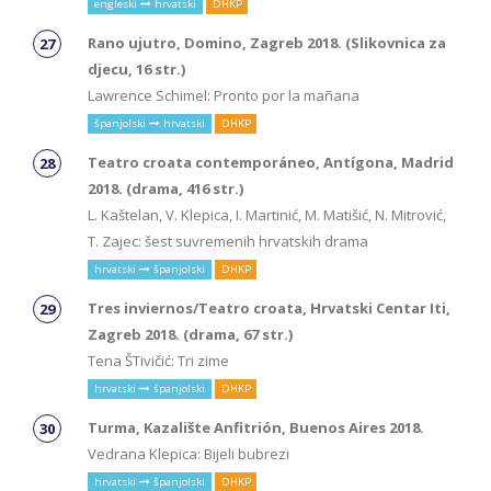
engleski
hrvatski
DHKP
Rano ujutro, Domino, Zagreb 2018. (Slikovnica za
djecu, 16 str.)
Lawrence Schimel: Pronto por la mañana
španjolski
hrvatski
DHKP
Teatro croata contemporáneo, Antígona, Madrid
2018. (drama, 416 str.)
L. Kaštelan, V. Klepica, I. Martinić, M. Matišić, N. Mitrović,
T. Zajec: šest suvremenih hrvatskih drama
hrvatski
španjolski
DHKP
Tres inviernos/Teatro croata, Hrvatski Centar Iti,
Zagreb 2018. (drama, 67 str.)
Tena ŠTivičić: Tri zime
hrvatski
španjolski
DHKP
Turma, Kazalište Anfitrión, Buenos Aires 2018.
Vedrana Klepica: Bijeli bubrezi
hrvatski
španjolski
DHKP