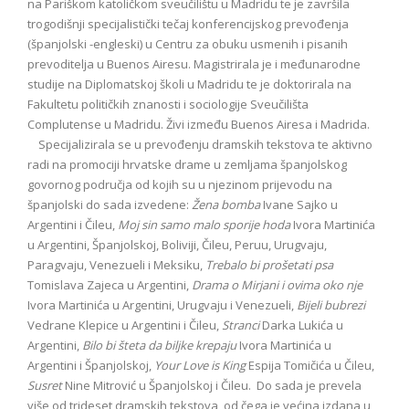
na Pariškom katoličkom sveučilištu u Madridu te je završila
trogodišnji specijalistički tečaj konferencijskog prevođenja
(španjolski -engleski) u Centru za obuku usmenih i pisanih
prevoditelja u Buenos Airesu. Magistrirala je i međunarodne
studije na Diplomatskoj školi u Madridu te je doktorirala na
Fakultetu političkih znanosti i sociologije Sveučilišta
Complutense u Madridu. Živi između Buenos Airesa i Madrida.
Specijalizirala se u prevođenju dramskih tekstova te aktivno
radi na promociji hrvatske drame u zemljama španjolskog
govornog područja od kojih su u njezinom prijevodu na
španjolski do sada izvedene:
Žena bomba
Ivane Sajko u
Argentini i Čileu,
Moj sin samo malo sporije hoda
Ivora Martinića
u Argentini, Španjolskoj, Boliviji, Čileu, Peruu, Urugvaju,
Paragvaju, Venezueli i Meksiku,
Trebalo bi prošetati psa
Tomislava Zajeca u Argentini,
Drama o Mirjani i ovima oko nje
Ivora Martinića u Argentini, Urugvaju i Venezueli,
Bijeli bubrezi
Vedrane Klepice u Argentini i Čileu,
Stranci
Darka Lukića u
Argentini,
Bilo bi šteta da biljke krepaju
Ivora Martinića u
Argentini i Španjolskoj,
Your Love is King
Espija Tomičića u Čileu,
Susret
Nine Mitrović u Španjolskoj i Čileu.
Do sada je prevela
više od trideset dramskih tekstova, od čega je većina izdana u