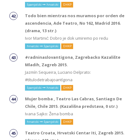
španjolski
hrvatski
DHKP
Todo bien mientras nos muramos por orden de
ascendencia, Ade Teatro, No 162, Madrid 2016.
(drama, 13 str.)
Ivor Martinić: Dobro je dok umiremo po redu
hrvatski
španjolski
DHKP
#radninaslovantigona, Zagrebacko Kazalište
Mladih, Zagreb 2015.
Jazmín Sequeira, Luciano Delprato:
#títulodetrabajoantígona
španjolski
hrvatski
DHKP
Mujer bomba , Teatro Las Cabras, Santiago De
Chile, Chile 2015. (Kazališna predstava, 0 str.)
Ivana Sajko: Žena bomba
hrvatski
španjolski
DHKP
Teatro Croata, Hrvatski Centar Iti, Zagreb 2015.