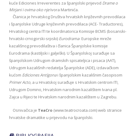
kuće Ediciones Irreverentes za španjolski prijevod
Drame o
Mirjani i ovima oko nje
Ivora Martinića.
Članica je hrvatskog Društva hrvatskih književnih prevodilaca
i španjolske Udruge književnih prevodilaca (ACE- Traductores),
Hrvatskog centra ITI te koordinatorica Komisije BCMS (bosanski-
hrvatski-crnogorski-srpski)
Eurodrama
- Europske mreže
kazališnog prevodilaštva i članica Španjolske komisije
Eurodrama (kastiljski i galješki). U Španjolskoj surađuje sa
španjolskom Udrugom dramskih spisateljica i pisaca (AAT),
Udrugom kazališnih redatelja Španjolske (ADE), izdavačkom
kućom
Ediciones Antígona
i španjolskim kazališnim časopisom
Primer Acto,
a u Hrvatskoj surađuje s Hrvatskim centrom ITI,
Udrugom Domino, Hrvatskim narodnim kazalištem Ivana pl.
Zajca u Rijeci te Hrvatskim narodnim kazalištem u Zagrebu.
Osnivačica je
TeaCro
(www.teatrocroata.com) web stranice
hrvatske dramatike u prijevodu na španjolski.
BIBLIOGRAFIJA