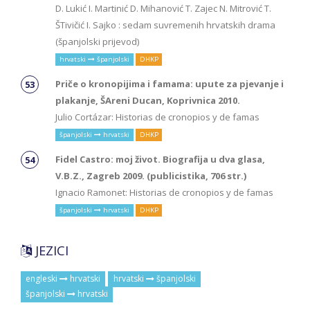
D. Lukić I. Martinić D. Mihanović T. Zajec N. Mitrović T.
ŠTivičić I. Sajko : sedam suvremenih hrvatskih drama
(španjolski prijevod)
hrvatski
španjolski
DHKP
Priče o kronopijima i famama: upute za pjevanje i
plakanje, ŠAreni Ducan, Koprivnica 2010.
Julio Cortázar: Historias de cronopios y de famas
španjolski
hrvatski
DHKP
Fidel Castro: moj život. Biografija u dva glasa,
V.B.Z., Zagreb 2009. (publicistika, 706 str.)
Ignacio Ramonet: Historias de cronopios y de famas
španjolski
hrvatski
DHKP
JEZICI
engleski
hrvatski
hrvatski
španjolski
španjolski
hrvatski