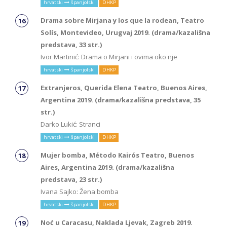
hrvatski
španjolski
DHKP
Drama sobre Mirjana y los que la rodean, Teatro
Solís, Montevideo, Urugvaj 2019. (drama/kazališna
predstava, 33 str.)
Ivor Martinić: Drama o Mirjani i ovima oko nje
hrvatski
španjolski
DHKP
Extranjeros, Querida Elena Teatro, Buenos Aires,
Argentina 2019. (drama/kazališna predstava, 35
str.)
Darko Lukić: Stranci
hrvatski
španjolski
DHKP
Mujer bomba, Método Kairós Teatro, Buenos
Aires, Argentina 2019. (drama/kazališna
predstava, 23 str.)
Ivana Sajko: Žena bomba
hrvatski
španjolski
DHKP
Noć u Caracasu, Naklada Ljevak, Zagreb 2019.