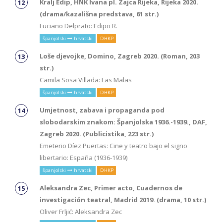
Kralj Edip, HNK Ivana pl. Zajca Rijeka, Rijeka 2020.
(drama/kazališna predstava, 61 str.)
Luciano Delprato: Edipo R.
španjolski
hrvatski
DHKP
Loše djevojke, Domino, Zagreb 2020. (Roman, 203
str.)
Camila Sosa Villada: Las Malas
španjolski
hrvatski
DHKP
Umjetnost, zabava i propaganda pod
slobodarskim znakom: Španjolska 1936.-1939., DAF,
Zagreb 2020. (Publicistika, 223 str.)
Emeterio Díez Puertas: Cine y teatro bajo el signo
libertario: España (1936-1939)
španjolski
hrvatski
DHKP
Aleksandra Zec, Primer acto, Cuadernos de
investigación teatral, Madrid 2019. (drama, 10 str.)
Oliver Frljić: Aleksandra Zec