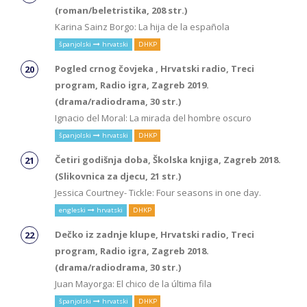
(roman/beletristika, 208 str.)
Karina Sainz Borgo: La hija de la española
španjolski
hrvatski
DHKP
Pogled crnog čovjeka , Hrvatski radio, Treci
program, Radio igra, Zagreb 2019.
(drama/radiodrama, 30 str.)
Ignacio del Moral: La mirada del hombre oscuro
španjolski
hrvatski
DHKP
Četiri godišnja doba, Školska knjiga, Zagreb 2018.
(Slikovnica za djecu, 21 str.)
Jessica Courtney- Tickle: Four seasons in one day.
engleski
hrvatski
DHKP
Dečko iz zadnje klupe, Hrvatski radio, Treci
program, Radio igra, Zagreb 2018.
(drama/radiodrama, 30 str.)
Juan Mayorga: El chico de la última fila
španjolski
hrvatski
DHKP