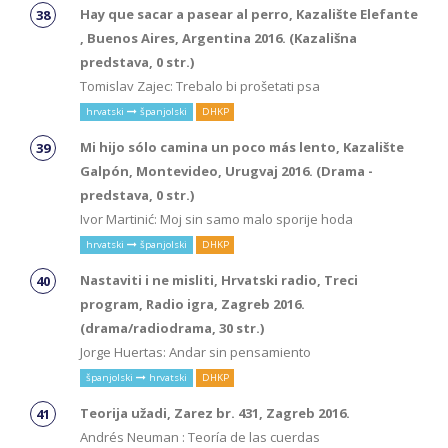
Hay que sacar a pasear al perro, Kazalište Elefante
, Buenos Aires, Argentina 2016. (Kazališna
predstava, 0 str.)
Tomislav Zajec: Trebalo bi prošetati psa
hrvatski
španjolski
DHKP
Mi hijo sólo camina un poco más lento, Kazalište
Galpón, Montevideo, Urugvaj 2016. (Drama -
predstava, 0 str.)
Ivor Martinić: Moj sin samo malo sporije hoda
hrvatski
španjolski
DHKP
Nastaviti i ne misliti, Hrvatski radio, Treci
program, Radio igra, Zagreb 2016.
(drama/radiodrama, 30 str.)
Jorge Huertas: Andar sin pensamiento
španjolski
hrvatski
DHKP
Teorija užadi, Zarez br. 431, Zagreb 2016.
Andrés Neuman : Teoría de las cuerdas