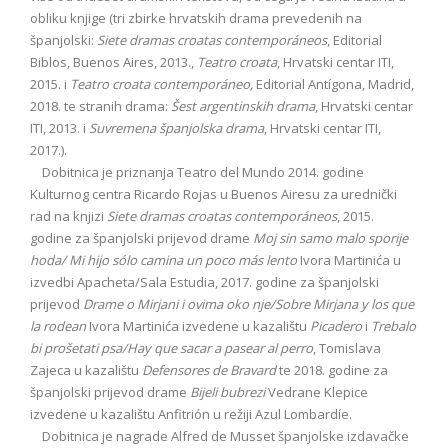
obliku knjige (tri zbirke hrvatskih drama prevedenih na
španjolski:
Siete dramas croatas contemporáneos
, Editorial
Biblos, Buenos Aires, 2013.,
Teatro croata
, Hrvatski centar ITI,
2015. i
Teatro croata contemporáneo,
Editorial Antígona, Madrid,
2018. te stranih drama:
Šest argentinskih drama
, Hrvatski centar
ITI, 2013. i
Suvremena španjolska drama
, Hrvatski centar ITI,
2017.).
Dobitnica je priznanja Teatro del Mundo 2014. godine
Kulturnog centra Ricardo Rojas u Buenos Airesu za urednički
rad na knjizi
Siete dramas croatas contemporáneos
, 2015.
godine za španjolski prijevod drame
Moj sin samo malo sporije
hoda/ Mi hijo sólo camina un poco más lento
Ivora Martinića u
izvedbi Apacheta/Sala Estudia, 2017. godine za španjolski
prijevod
Drame o Mirjani i ovima oko nje/Sobre Mirjana y los que
la rodean
Ivora Martinića izvedene u kazalištu
Picadero
i
Trebalo
bi prošetati psa
/Hay que sacar a pasear al perro
, Tomislava
Zajeca u kazalištu
Defensores de Bravard
te 2018. godine za
španjolski prijevod drame
Bijeli bubrezi
Vedrane Klepice
izvedene u kazalištu Anfitrión u režiji Azul Lombardíe.
Dobitnica je nagrade Alfred de Musset španjolske izdavačke