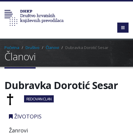
Početna
Društvo
Članovi
Dubravka Dorotić Sesar
Članovi
Dubravka Dorotić Sesar
REDOVAN CLAN
ŽIVOTOPIS
Žanrovi