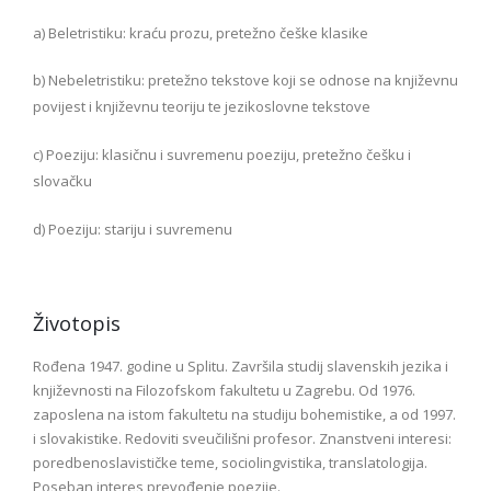
a) Beletristiku: kraću prozu, pretežno češke klasike
b) Nebeletristiku: pretežno tekstove koji se odnose na književnu
povijest i književnu teoriju te jezikoslovne tekstove
c) Poeziju: klasičnu i suvremenu poeziju, pretežno češku i
slovačku
d) Poeziju: stariju i suvremenu
Životopis
Rođena 1947. godine u Splitu. Završila studij slavenskih jezika i
književnosti na Filozofskom fakultetu u Zagrebu. Od 1976.
zaposlena na istom fakultetu na studiju bohemistike, a od 1997.
i slovakistike. Redoviti sveučilišni profesor. Znanstveni interesi:
poredbenoslavističke teme, sociolingvistika, translatologija.
Poseban interes prevođenje poezije.