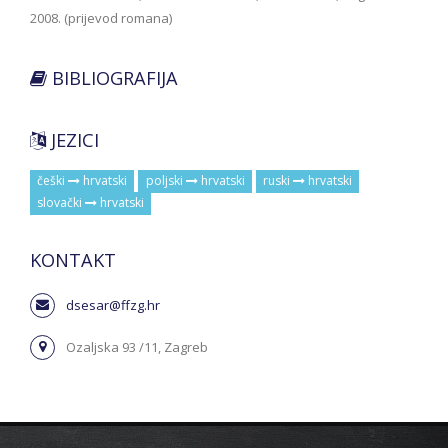
2008. (prijevod romana)
BIBLIOGRAFIJA
JEZICI
češki
hrvatski
poljski
hrvatski
ruski
hrvatski
slovački
hrvatski
KONTAKT
dsesar@ffzg.hr
Ozaljska 93 /11, Zagreb