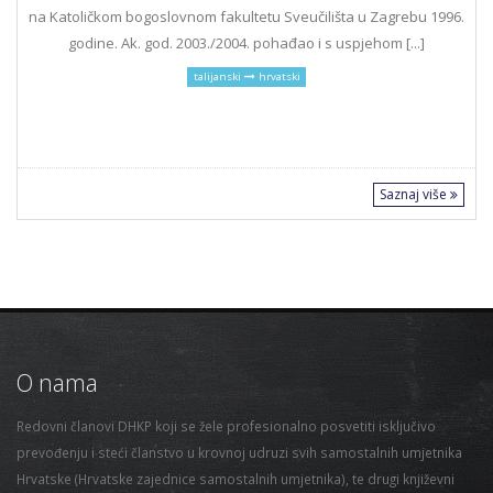
na Katoličkom bogoslovnom fakultetu Sveučilišta u Zagrebu 1996.
godine. Ak. god. 2003./2004. pohađao i s uspjehom [...]
talijanski
hrvatski
Saznaj više
O nama
Redovni članovi DHKP koji se žele profesionalno posvetiti isključivo
prevođenju i steći članstvo u krovnoj udruzi svih samostalnih umjetnika
Hrvatske (Hrvatske zajednice samostalnih umjetnika), te drugi književni