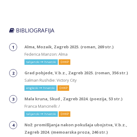
BIBLIOGRAFIJA
Alma, Mozaik, Zagreb 2025. (roman, 269 str.)
Federica Manzon: Alma
talijanski
hrvatski
DHKP
Grad pobjede, V.b.z., Zagreb 2025. (roman, 356 str.)
Salman Rushdie: Victory City
engleski
hrvatski
DHKP
Mala kruna, Skud , Zagreb 2024. (poezija, 53 str.)
Franca Mancinelli: /
talijanski
hrvatski
DHKP
Nož: promišljanja nakon pokušaja ubojstva, V.b.z.,
Zagreb 2024. (memoarska proza, 246 str.)