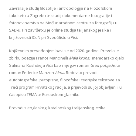
Završila je studij filozofije i antropologije na Filozofskom
fakultetu u Zagrebu te studij dokumentarne fotografije i
fotonovinarstva na Međunarodnom centru za fotografiju u
SAD-u. Pri završetku je online studija talijanskog jezika i
književnosti ICoN pri Sveučilištu u Pisi.
Književnim prevođenjem bavi se od 2020. godine. Prevela je
zbirku poezije France Mancinelli
Mala kruna
, memoarsko djelo
Salmana Rushdieja
Nož
kao i njegov roman
Grad pobjede
, te
roman Federice Manzon
Alma
. Redovito prevodi
autobiografske, putopisne, filozofske i teorijske tekstove za
Treći program Hrvatskog radija, a prijevodi su joj objavljeni i u
časopisu TEMA te Europskom glasniku.
Prevodi s engleskog, katalonskog i talijanskog jezika.