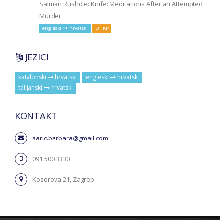
Salman Rushdie: Knife: Meditations After an Attempted
Murder
engleski
hrvatski
DHKP
JEZICI
katalonski
hrvatski
engleski
hrvatski
talijanski
hrvatski
KONTAKT
saric.barbara@gmail.com
091 500 3330
Kosorova 21, Zagreb