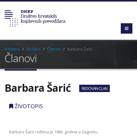
Početna
Društvo
Članovi
Barbara Šarić
Članovi
Barbara Šarić
REDOVAN CLAN
ŽIVOTOPIS
Barbara Šarić rođena je 1982. godine u Zagrebu.