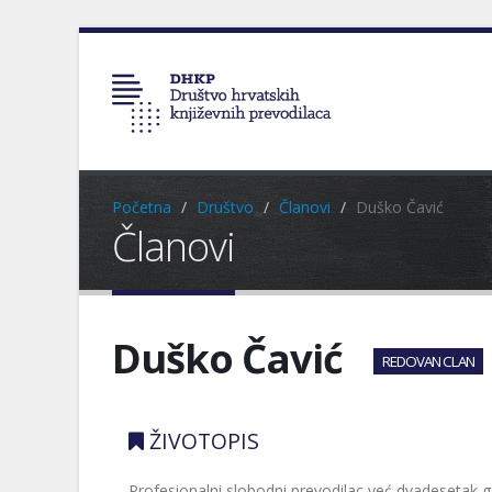
Početna
Društvo
Članovi
Duško Čavić
Članovi
Duško Čavić
REDOVAN CLAN
ŽIVOTOPIS
Profesionalni slobodni prevodilac već dvadesetak g