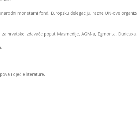
arodni monetarni fond, Europsku delegaciju, razne UN-ove organizac
i za hrvatske izdavače poput Masmedije, AGM-a, Egmonta, Durieuxa.
.
ova i dječje literature.