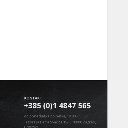
KONTAKT
+385 (0)1 4847 565
od ponedjeljka do petka, 10:00 - 13:00
Trg kralja Petra Svačića 15/II, 10000 Zagreb,
Hrvatska