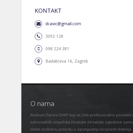
KONTAKT
dcavic@gmail.com
3092 128
098 224 381
Badalićeva 16, Zagreb
O nama
Redovni članovi DHKP koji se žele profesionalno posvetiti i
samostalnih umjetnika Hrvatske (Hrvatske zajednice samost
dobiti službenu potvrdu o ispunjavanju brojčanih kriterija.