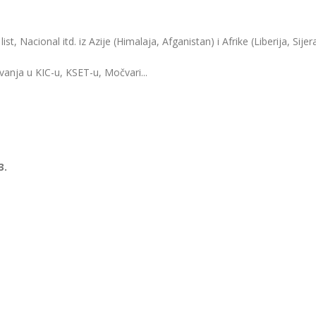
ist, Nacional itd. iz Azije (Himalaja, Afganistan) i Afrike (Liberija, Sije
anja u KIC-u, KSET-u, Močvari...
3.