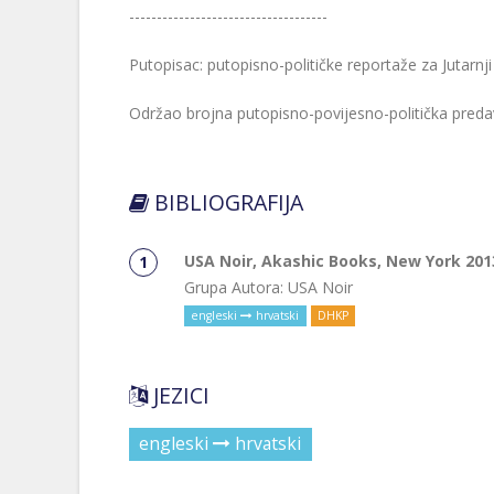
------------------------------------
Putopisac: putopisno-političke reportaže za Jutarnji l
Održao brojna putopisno-povijesno-politička predav
BIBLIOGRAFIJA
USA Noir, Akashic Books, New York 201
Grupa Autora: USA Noir
engleski
hrvatski
DHKP
JEZICI
engleski
hrvatski