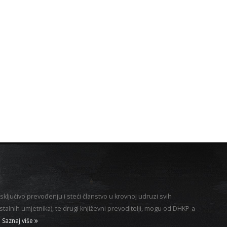
sključivo prevođenju i steći članstvo u krovnoj udruzi svih
alnih umjetnika), te drugi književni prevoditelji, mogu od DHKP-a
Saznaj više