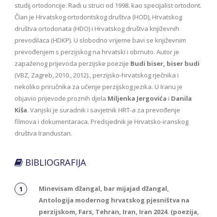
studij ortodoncije. Radi u struci od 1998. kao specijalist ortodont.
Član je Hrvatskog ortodontskog društva (HOD), Hrvatskog
društva ortodonata (HDO) i Hrvatskog društva književnih
prevodilaca (HDKP). U slobodno vrijeme bavi se književnim
prevođenjem s perzijskog na hrvatski i obrnuto. Autor je
zapaženog prijevoda perzijske poezije
Budi biser, biser budi
(VBZ, Zagreb, 2010., 2012)., perzijsko-hrvatskog rječnika i
nekoliko priručnika za učenje perzijskog jezika. U Iranu je
objavio prijevode proznih djela
Miljenka Jergovića
i
Danila
Kiša
. Vanjski je suradnik i savjetnik HRT-a za prevođenje
filmova i dokumentaraca. Predsjednik je Hrvatsko-iranskog
društva Irandustan.
BIBLIOGRAFIJA
Minevisam džangal, bar mijajad džangal,
Antologija modernog hrvatskog pjesništva na
perzijskom, Fars, Tehran, Iran, Iran 2024. (poezija,