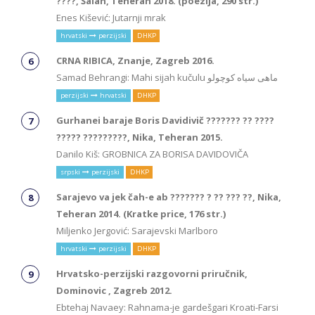
????, Šalan, Teheran 2018. (poezija, 290 str.)
Enes Kišević: Jutarnji mrak
hrvatski
perzijski
DHKP
CRNA RIBICA, Znanje, Zagreb 2016.
Samad Behrangi: Mahi sijah kučulu ماهی سیاه کوچولو
perzijski
hrvatski
DHKP
Gurhanei baraje Boris Davidivič ??????? ?? ????
????? ?????????, Nika, Teheran 2015.
Danilo Kiš: GROBNICA ZA BORISA DAVIDOVIČA
srpski
perzijski
DHKP
Sarajevo va jek čah-e ab ??????? ? ?? ??? ??, Nika,
Teheran 2014. (Kratke price, 176 str.)
Miljenko Jergović: Sarajevski Marlboro
hrvatski
perzijski
DHKP
Hrvatsko-perzijski razgovorni priručnik,
Dominovic , Zagreb 2012.
Ebtehaj Navaey: Rahnama-je gardešgari Kroati-Farsi