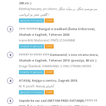
290 str.)
Ebtehaj Navaey, po izboru: می‌نویسم جنگل، بر میآید جنگل
/ گلچین شعر نو کرواسی
perzijski
hrvatski
DHKP
???? ??????? Đangal-e izadbad (Šuma Sriborova),
Shahab-e Sagheb, Teheran 2020.
Ivana Brlić Mažuranić: PRIČE IZ DAVNINE
hrvatski
perzijski
DHKP
?????? ?? ????? ???? Damavand, s onu stranu mora,
Shahab-e Sagheb, Teheran 2019. (poezija, 80 str.)
Drago Štambuk: DAMAVAND, S ONU STRANU MORA
hrvatski
perzijski
DHKP
ATASAJ, Knjiga u centru, Zagreb 2018.
M. R. Jusefi: Atasaj آتاسای
perzijski
hrvatski
DHKP
Sepide ke sar zad (NETOM PRED SVITANJE) ????? ??