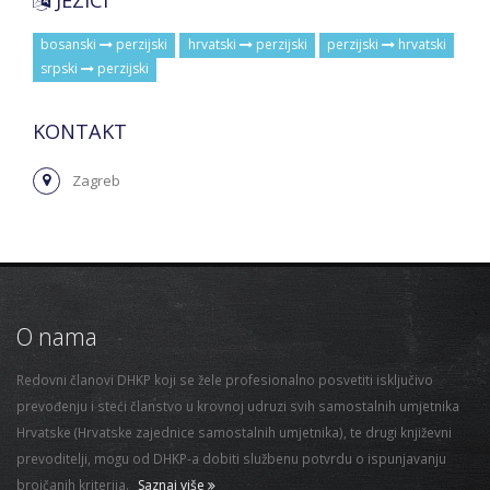
JEZICI
bosanski
perzijski
hrvatski
perzijski
perzijski
hrvatski
srpski
perzijski
KONTAKT
Zagreb
O nama
Redovni članovi DHKP koji se žele profesionalno posvetiti isključivo
prevođenju i steći članstvo u krovnoj udruzi svih samostalnih umjetnika
Hrvatske (Hrvatske zajednice samostalnih umjetnika), te drugi književni
prevoditelji, mogu od DHKP-a dobiti službenu potvrdu o ispunjavanju
brojčanih kriterija.
Saznaj više