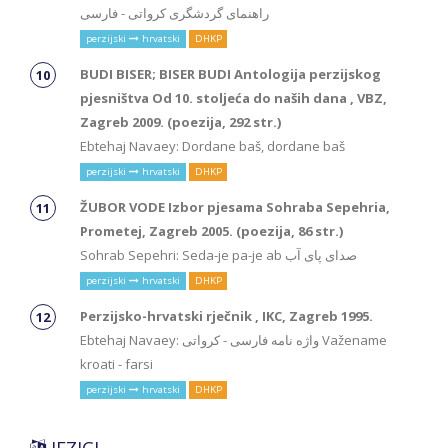
راهنمای گردشگری کرواتی - فارسی
perzijski
hrvatski
DHKP
BUDI BISER; BISER BUDI Antologija perzijskog
pjesništva Od 10. stoljeća do naših dana , VBZ,
Zagreb 2009. (poezija, 292 str.)
Ebtehaj Navaey: Dordane baš, dordane baš
perzijski
hrvatski
DHKP
ŽUBOR VODE Izbor pjesama Sohraba Sepehria,
Prometej, Zagreb 2005. (poezija, 86 str.)
Sohrab Sepehri: Seda-je pa-je ab صدای پای آب
perzijski
hrvatski
DHKP
Perzijsko-hrvatski rječnik , IKC, Zagreb 1995.
Ebtehaj Navaey: واژه نامه فارسی - کرواتی Važename
kroati - farsi
perzijski
hrvatski
DHKP