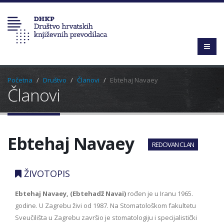
Početna
Društvo
Članovi
Ebtehaj Navaey
Članovi
Ebtehaj Navaey
REDOVAN CLAN
ŽIVOTOPIS
Ebtehaj Navaey, (Ebtehadž Navai)
rođen je u Iranu 1965.
godine. U Zagrebu živi od 1987. Na Stomatološkom fakultetu
Sveučilišta u Zagrebu završio je stomatologiju i specijalistički