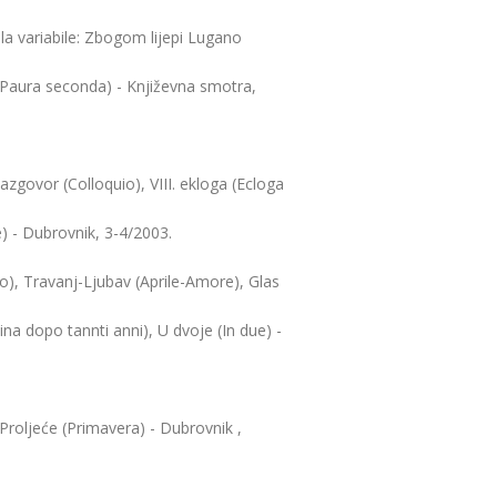
lla variabile: Zbogom lijepi Lugano
 (Paura seconda) - Književna smotra,
zgovor (Colloquio), VIII. ekloga (Ecloga
e) - Dubrovnik, 3-4/2003.
co), Travanj-Ljubav (Aprile-Amore), Glas
a dopo tannti anni), U dvoje (In due) -
 Proljeće (Primavera) - Dubrovnik ,