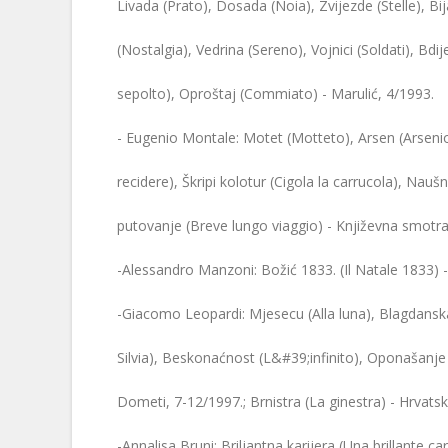
Livada (Prato), Dosada (Noia), Zvijezde (Stelle), B
(Nostalgia), Vedrina (Sereno), Vojnici (Soldati), Bdij
sepolto), Oproštaj (Commiato) - Marulić, 4/1993.
- Eugenio Montale: Motet (Motteto), Arsen (Arseni
recidere), Škripi kolotur (Cigola la carrucola), Nauš
putovanje (Breve lungo viaggio) - Književna smotra
-Alessandro Manzoni: Božić 1833. (Il Natale 1833) 
-Giacomo Leopardi: Mjesecu (Alla luna), Blagdanska ve
Silvia), Beskonaćnost (L&#39;infinito), Oponašanje
Dometi, 7-12/1997.; Brnistra (La ginestra) - Hrvats
-Annalisa Bruni: Briljantna karijera (Una brillante ca