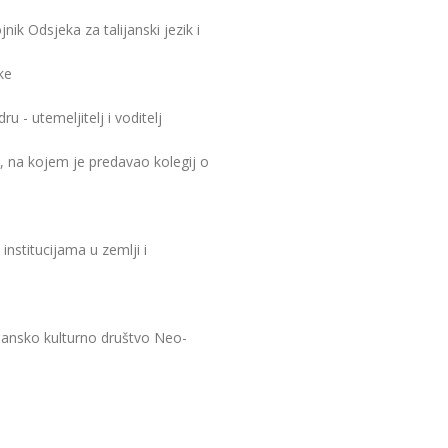
nik Odsjeka za talijanski jezik i
ke
ru - utemeljitelj i voditelj
, na kojem je predavao kolegij o
nstitucijama u zemlji i
ijansko kulturno društvo Neo-