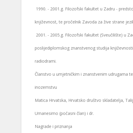
1990. - 2001.g. Filozofski fakultet u Zadru - predstoj
književnost, te pročelnik Zavoda za žive strane jezi
2001. - 2005.g. Filozofski fakultet (Sveučilište) u Zad
poslijediplomskog znanstvenog studija književnosti
radiodrami.
Članstvo u umjetničkim i znanstvenim udrugama te i
inozemstvu
Matica Hrvatska, Hrvatsko društvo skladatelja, Tal
Umanesimo (počasni član) i dr.
Nagrade i priznanja