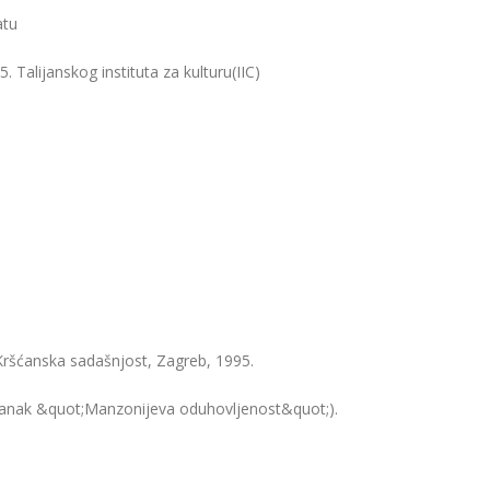
atu
Talijanskog instituta za kulturu(IIC)
 Kršćanska sadašnjost, Zagreb, 1995.
članak &quot;Manzonijeva oduhovljenost&quot;).