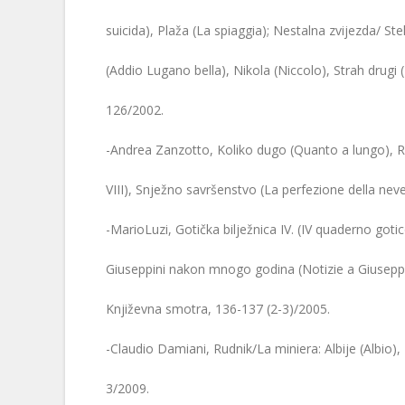
suicida), Plaža (La spiaggia); Nestalna zvijezda/ Ste
(Addio Lugano bella), Nikola (Niccolo), Strah drugi
126/2002.
-Andrea Zanzotto, Koliko dugo (Quanto a lungo), Ra
VIII), Snježno savršenstvo (La perfezione della nev
-MarioLuzi, Gotička bilježnica IV. (IV quaderno goti
Giuseppini nakon mnogo godina (Notizie a Giuseppin
Književna smotra, 136-137 (2-3)/2005.
-Claudio Damiani, Rudnik/La miniera: Albije (Albio),
3/2009.