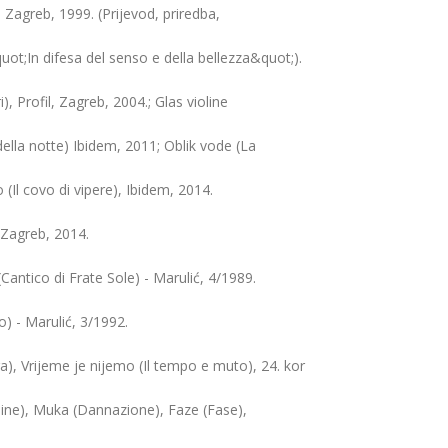
, Zagreb, 1999. (Prijevod, priredba,
quot;In difesa del senso e della bellezza&quot;).
i), Profil, Zagreb, 2004.; Glas violine
della notte) Ibidem, 2011; Oblik vode (La
(Il covo di vipere), Ibidem, 2014.
 Zagreb, 2014.
antico di Frate Sole) - Marulić, 4/1989.
no) - Marulić, 3/1992.
a), Vrijeme je nijemo (Il tempo e muto), 24. kor
dine), Muka (Dannazione), Faze (Fase),