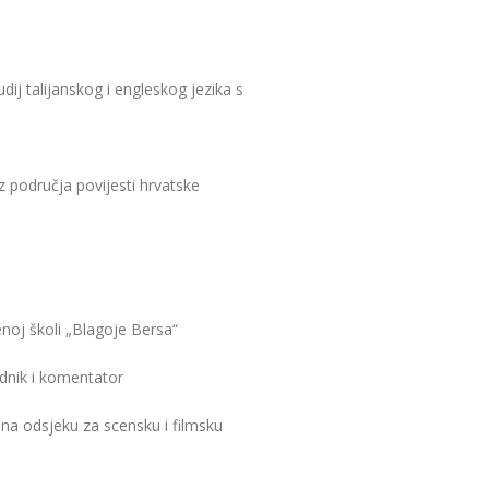
udij talijanskog i engleskog jezika s
iz područja povijesti hrvatske
enoj školi „Blagoje Bersa“
dnik i komentator
t na odsjeku za scensku i filmsku