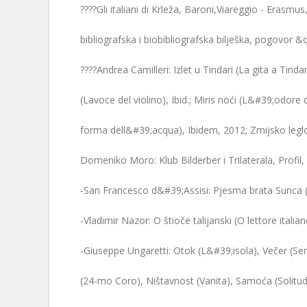
????Gli italiani di Krleža, Baroni,Viareggio - Erasmus
bibliografska i biobibliografska bilješka, pogovor &
????Andrea Camilleri: Izlet u Tindari (La gita a Tindar
(Lavoce del violino), Ibid.; Miris noći (L&#39;odore 
forma dell&#39;acqua), Ibidem, 2012; Zmijsko leglo 
Domeniko Moro: Klub Bilderber i Trilaterala, Profil,
-San Francesco d&#39;Assisi: Pjesma brata Sunca (C
-Vladimir Nazor: O štioče talijanski (O lettore italia
-Giuseppe Ungaretti: Otok (L&#39;isola), Večer (Ser
(24-mo Coro), Ništavnost (Vanita), Samoća (Solitu