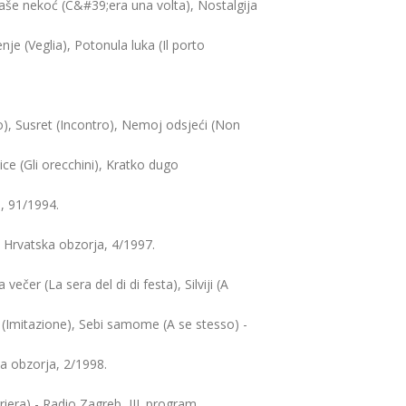
ijaše nekoć (C&#39;era una volta), Nostalgija
enje (Veglia), Potonula luka (Il porto
o), Susret (Incontro), Nemoj odsjeći (Non
nice (Gli orecchini), Kratko dugo
, 91/1994.
- Hrvatska obzorja, 4/1997.
čer (La sera del di di festa), Silviji (A
 (Imitazione), Sebi samome (A se stesso) -
ka obzorja, 2/1998.
rriera) - Radio Zagreb, III. program