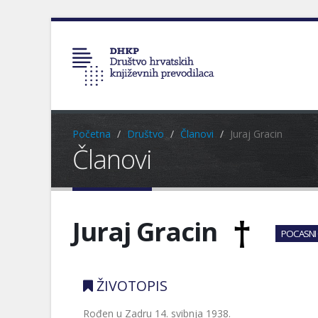
Početna
Društvo
Članovi
Juraj Gracin
Članovi
Juraj Gracin
POCASNI
ŽIVOTOPIS
Rođen u Zadru 14. svibnja 1938.