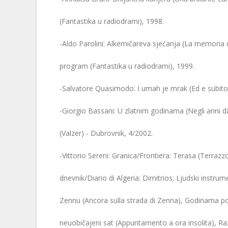
(Fantastika u radiodrami), 1998.
-Aldo Parolini: Alkemičareva sjećanja (La memoria d
program (Fantastika u radiodrami), 1999.
-Salvatore Quasimodo: I umah je mrak (Ed e subito 
-Giorgio Bassani: U zlatnim godinama (Negli anni d&#
(Valzer) - Dubrovnik, 4/2002.
-Vittorio Sereni: Granica/Frontiera: Terasa (Terrazzo
dnevnik/Diario di Algeria: Dimitrios; Ljudski instru
Zennu (Ancora sulla strada di Zenna), Godinama po
neuobičajeni sat (Appuntamento a ora insolita), R