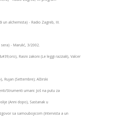
i un alchemista) - Radio Zagreb, III.
sera) - Marulić, 3/2002.
39;oro), Rasni zakoni (Le leggi razziali), Valcer
), Rujan (Settembre); Alžirski
menti/Strumenti umani: Još na putu za
slije (Anni dopo), Sastanak u
azgovor sa samoubojicom (Intervista a un