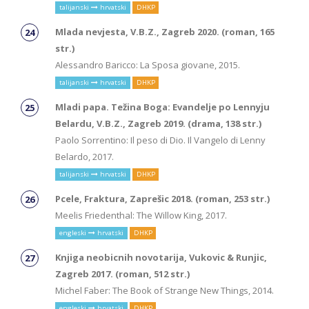
talijanski
hrvatski
DHKP
Mlada nevjesta, V.B.Z., Zagreb 2020. (roman, 165
str.)
Alessandro Baricco: La Sposa giovane, 2015.
talijanski
hrvatski
DHKP
Mladi papa. Težina Boga: Evandelje po Lennyju
Belardu, V.B.Z., Zagreb 2019. (drama, 138 str.)
Paolo Sorrentino: Il peso di Dio. Il Vangelo di Lenny
Belardo, 2017.
talijanski
hrvatski
DHKP
Pcele, Fraktura, Zaprešic 2018. (roman, 253 str.)
Meelis Friedenthal: The Willow King, 2017.
engleski
hrvatski
DHKP
Knjiga neobicnih novotarija, Vukovic & Runjic,
Zagreb 2017. (roman, 512 str.)
Michel Faber: The Book of Strange New Things, 2014.
engleski
hrvatski
DHKP