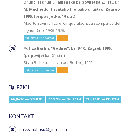
Drukciji i drugi. Talijanska pripovijetka 20. st., ur.
M. Machiedo, Hrvatsko filološko društvo, Zagreb
1995. (pripovijetke, 10 str.)
Alberto Savinio: Icaro, Cinque alberi, La scomparsa del
signor Dido, 1938, 1978.
talijanski
hrvatski
DHKP
Put za Berlin, “Godine”, br. 9-10, Zagreb 1995.
(pripovijetka, 21 str.)
Silvia Ballestra: La via per Berlino, 1992.
talijanski
hrvatski
DHKP
JEZICI
engleski
hrvatski
hrvatski
talijanski
talijanski
hrvatski
KONTAKT
snjezanahusic@gmail.com