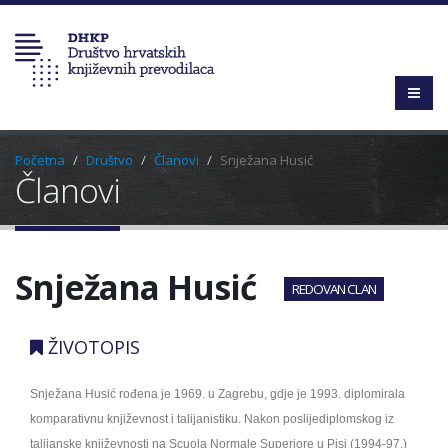
Početna
Društvo
Članovi
Snježana Husić
Članovi
Snježana Husić
REDOVAN CLAN
ŽIVOTOPIS
Snježana Husić rođena je 1969. u Zagrebu, gdje je 1993. diplomirala
komparativnu književnost i talijanistiku. Nakon poslijediplomskog iz
talijanske književnosti na Scuola Normale Superiore u Pisi (1994-97.)