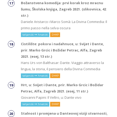
Božanstvena komedija: prvi korak kroz mracnu
šumu, Školska knjiga, Zagreb 2021. (slikovnica, 42
str.)
Daniele Aristarco i Marco Somà: La Divina Commedia: Il
primo passo nella selva oscura
talijanski
hrvatski
DHKP
Cistilište: pokora i nadahnuce, u: Svijet i Dante,
prir. Marko Grcic i Božidar Petrac, Alfa, Zagreb
2021. (esej, 13 str.)
Hans Urs von Balthasar: Dante. Viaggio attraverso la
lingua, la storia, il pensiero della Divina Commedia
talijanski
hrvatski
DHKP
Hrt, u: Svijet i Dante, prir. Marko Grcic i Božidar
Petrac, Alfa, Zagreb 2021. (esej, 11 str.)
Giovanni Papini: Il Veltro, u: Dante vivo
talijanski
hrvatski
DHKP
Stalnost i promjena u Danteovoj viziji stvarnosti,