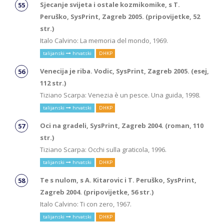
Sjecanje svijeta i ostale kozmikomike, s T.
Peruško, SysPrint, Zagreb 2005. (pripovijetke, 52
str.)
Italo Calvino: La memoria del mondo, 1969.
talijanski
hrvatski
DHKP
Venecija je riba. Vodic, SysPrint, Zagreb 2005. (esej,
112 str.)
Tiziano Scarpa: Venezia è un pesce. Una guida, 1998.
talijanski
hrvatski
DHKP
Oci na gradeli, SysPrint, Zagreb 2004. (roman, 110
str.)
Tiziano Scarpa: Occhi sulla graticola, 1996.
talijanski
hrvatski
DHKP
Te s nulom, s A. Kitarovic i T. Peruško, SysPrint,
Zagreb 2004. (pripovijetke, 56 str.)
Italo Calvino: Ti con zero, 1967.
talijanski
hrvatski
DHKP