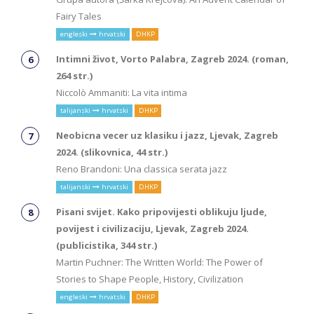
Fairy Tales
engleski
hrvatski
DHKP
Intimni život, Vorto Palabra, Zagreb 2024. (roman,
264 str.)
Niccolò Ammaniti: La vita intima
talijanski
hrvatski
DHKP
Neobicna vecer uz klasiku i jazz, Ljevak, Zagreb
2024. (slikovnica, 44 str.)
Reno Brandoni: Una classica serata jazz
talijanski
hrvatski
DHKP
Pisani svijet. Kako pripovijesti oblikuju ljude,
povijest i civilizaciju, Ljevak, Zagreb 2024.
(publicistika, 344 str.)
Martin Puchner: The Written World: The Power of
Stories to Shape People, History, Civilization
engleski
hrvatski
DHKP