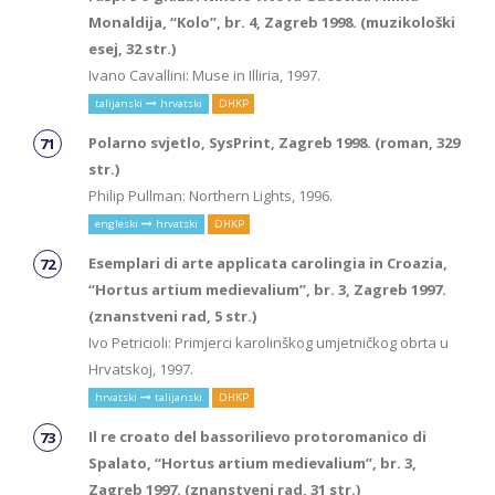
Monaldija, “Kolo”, br. 4, Zagreb 1998. (muzikološki
esej, 32 str.)
Ivano Cavallini: Muse in Illiria, 1997.
talijanski
hrvatski
DHKP
Polarno svjetlo, SysPrint, Zagreb 1998. (roman, 329
str.)
Philip Pullman: Northern Lights, 1996.
engleski
hrvatski
DHKP
Esemplari di arte applicata carolingia in Croazia,
“Hortus artium medievalium”, br. 3, Zagreb 1997.
(znanstveni rad, 5 str.)
Ivo Petricioli: Primjerci karolinškog umjetničkog obrta u
Hrvatskoj, 1997.
hrvatski
talijanski
DHKP
Il re croato del bassorilievo protoromanico di
Spalato, “Hortus artium medievalium”, br. 3,
Zagreb 1997. (znanstveni rad, 31 str.)