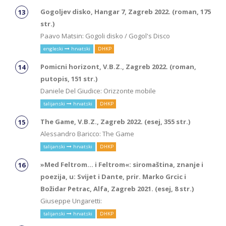
Gogoljev disko, Hangar 7, Zagreb 2022. (roman, 175
str.)
Paavo Matsin: Gogoli disko / Gogol's Disco
engleski
hrvatski
DHKP
Pomicni horizont, V.B.Z., Zagreb 2022. (roman,
putopis, 151 str.)
Daniele Del Giudice: Orizzonte mobile
talijanski
hrvatski
DHKP
The Game, V.B.Z., Zagreb 2022. (esej, 355 str.)
Alessandro Baricco: The Game
talijanski
hrvatski
DHKP
»Med Feltrom... i Feltrom«: siromaština, znanje i
poezija, u: Svijet i Dante, prir. Marko Grcic i
Božidar Petrac, Alfa, Zagreb 2021. (esej, 8 str.)
Giuseppe Ungaretti:
talijanski
hrvatski
DHKP