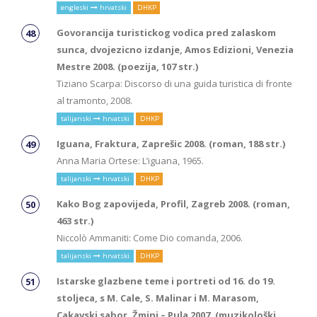
engleski
hrvatski
DHKP
Govorancija turistickog vodica pred zalaskom
sunca, dvojezicno izdanje, Amos Edizioni, Venezia
Mestre 2008. (poezija, 107 str.)
Tiziano Scarpa: Discorso di una guida turistica di fronte
al tramonto, 2008.
talijanski
hrvatski
DHKP
Iguana, Fraktura, Zaprešic 2008. (roman, 188 str.)
Anna Maria Ortese: L’iguana, 1965.
talijanski
hrvatski
DHKP
Kako Bog zapovijeda, Profil, Zagreb 2008. (roman,
463 str.)
Niccolò Ammaniti: Come Dio comanda, 2006.
talijanski
hrvatski
DHKP
Istarske glazbene teme i portreti od 16. do 19.
stoljeca, s M. Cale, S. Malinar i M. Marasom,
Cakavski sabor, Žminj – Pula 2007. (muzikološki