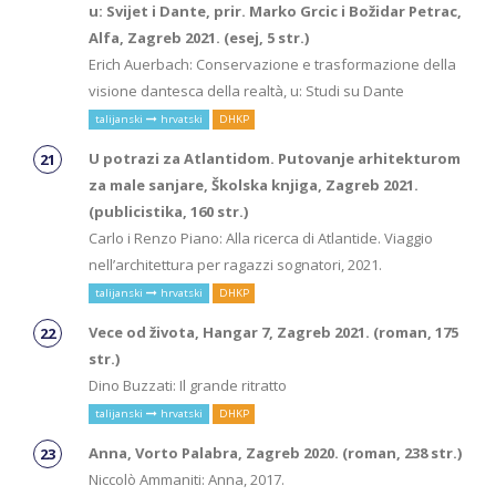
u: Svijet i Dante, prir. Marko Grcic i Božidar Petrac,
Alfa, Zagreb 2021. (esej, 5 str.)
Erich Auerbach: Conservazione e trasformazione della
visione dantesca della realtà, u: Studi su Dante
talijanski
hrvatski
DHKP
U potrazi za Atlantidom. Putovanje arhitekturom
za male sanjare, Školska knjiga, Zagreb 2021.
(publicistika, 160 str.)
Carlo i Renzo Piano: Alla ricerca di Atlantide. Viaggio
nell’architettura per ragazzi sognatori, 2021.
talijanski
hrvatski
DHKP
Vece od života, Hangar 7, Zagreb 2021. (roman, 175
str.)
Dino Buzzati: Il grande ritratto
talijanski
hrvatski
DHKP
Anna, Vorto Palabra, Zagreb 2020. (roman, 238 str.)
Niccolò Ammaniti: Anna, 2017.