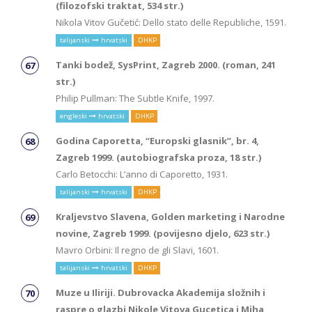
(filozofski traktat, 534 str.)
Nikola Vitov Gučetić: Dello stato delle Republiche, 1591.
talijanski
hrvatski
DHKP
Tanki bodež, SysPrint, Zagreb 2000. (roman, 241
str.)
Philip Pullman: The Subtle Knife, 1997.
engleski
hrvatski
DHKP
Godina Caporetta, “Europski glasnik”, br. 4,
Zagreb 1999. (autobiografska proza, 18 str.)
Carlo Betocchi: L’anno di Caporetto, 1931.
talijanski
hrvatski
DHKP
Kraljevstvo Slavena, Golden marketing i Narodne
novine, Zagreb 1999. (povijesno djelo, 623 str.)
Mavro Orbini: Il regno de gli Slavi, 1601.
talijanski
hrvatski
DHKP
Muze u Iliriji. Dubrovacka Akademija složnih i
raspre o glazbi Nikole Vitova Gucetica i Miha