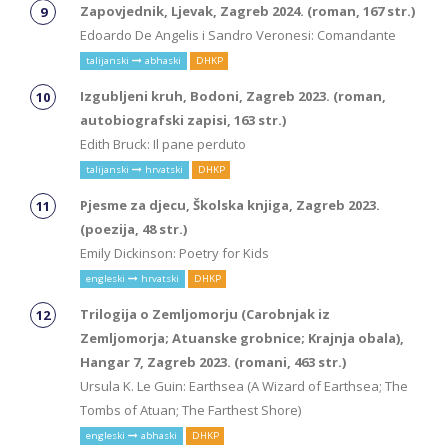
Zapovjednik, Ljevak, Zagreb 2024. (roman, 167 str.)
Edoardo De Angelis i Sandro Veronesi: Comandante
talijanski
abhaski
DHKP
Izgubljeni kruh, Bodoni, Zagreb 2023. (roman,
autobiografski zapisi, 163 str.)
Edith Bruck: Il pane perduto
talijanski
hrvatski
DHKP
Pjesme za djecu, Školska knjiga, Zagreb 2023.
(poezija, 48 str.)
Emily Dickinson: Poetry for Kids
engleski
hrvatski
DHKP
Trilogija o Zemljomorju (Carobnjak iz
Zemljomorja; Atuanske grobnice; Krajnja obala),
Hangar 7, Zagreb 2023. (romani, 463 str.)
Ursula K. Le Guin: Earthsea (A Wizard of Earthsea; The
Tombs of Atuan; The Farthest Shore)
engleski
abhaski
DHKP