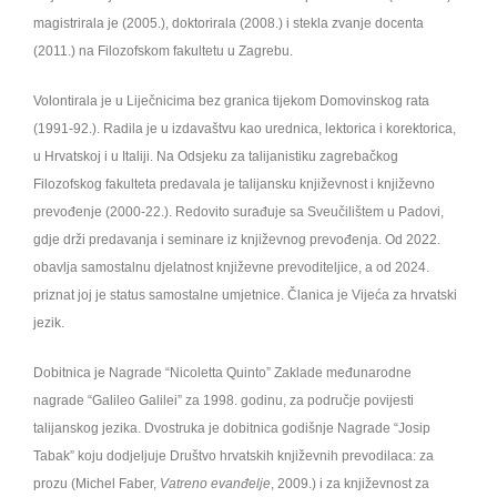
magistrirala je (2005.), doktorirala (2008.) i stekla zvanje docenta
(2011.) na Filozofskom fakultetu u Zagrebu.
Volontirala je u Liječnicima bez granica tijekom Domovinskog rata
(1991-92.). Radila je u izdavaštvu kao urednica, lektorica i korektorica,
u Hrvatskoj i u Italiji. Na Odsjeku za talijanistiku zagrebačkog
Filozofskog fakulteta predavala je talijansku književnost i književno
prevođenje (2000-22.). Redovito surađuje sa Sveučilištem u Padovi,
gdje drži predavanja i seminare iz književnog prevođenja. Od 2022.
obavlja samostalnu djelatnost književne prevoditeljice, a od 2024.
priznat joj je status samostalne umjetnice. Članica je Vijeća za hrvatski
jezik.
Dobitnica je Nagrade “Nicoletta Quinto” Zaklade međunarodne
nagrade “Galileo Galilei” za 1998. godinu, za područje povijesti
talijanskog jezika. Dvostruka je dobitnica godišnje Nagrade “Josip
Tabak” koju dodjeljuje Društvo hrvatskih književnih prevodilaca: za
prozu (Michel Faber,
Vatreno evanđelje
, 2009.) i za književnost za