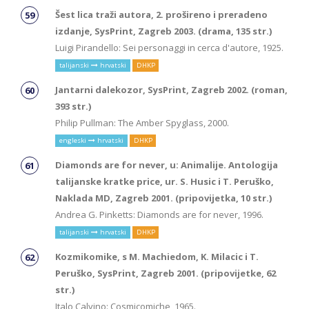
Šest lica traži autora, 2. prošireno i preradeno
izdanje, SysPrint, Zagreb 2003. (drama, 135 str.)
Luigi Pirandello: Sei personaggi in cerca d'autore, 1925.
talijanski
hrvatski
DHKP
Jantarni dalekozor, SysPrint, Zagreb 2002. (roman,
393 str.)
Philip Pullman: The Amber Spyglass, 2000.
engleski
hrvatski
DHKP
Diamonds are for never, u: Animalije. Antologija
talijanske kratke price, ur. S. Husic i T. Peruško,
Naklada MD, Zagreb 2001. (pripovijetka, 10 str.)
Andrea G. Pinketts: Diamonds are for never, 1996.
talijanski
hrvatski
DHKP
Kozmikomike, s M. Machiedom, K. Milacic i T.
Peruško, SysPrint, Zagreb 2001. (pripovijetke, 62
str.)
Italo Calvino: Cosmicomiche, 1965.