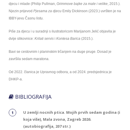
djecu i mlade (Philip Pullman,
Grimmove bajke za male i velike
, 2015.).
Njezin prijevod
Pjesama za djecu
Emily Dickinson (2023.) uvršten je na
IBBY-jevu Časnu listu.
Piše za djecu i u suradnji s ilustratoricom Marijanom Jelić objavila je
dvije slikovnice:
Krilati servis
i
Kontesa Barica
(2015.).
Bavi se cestovnim i planinskim trčanjem na duge pruge. Dosad je
završila sedam maratona.
Od 2022. članica je Upravnog odbora, a od 2024. predsjednica je
DHKP-a.
BIBLIOGRAFIJA
U zemlji nocnih ptica. Mojih prvih sedam godina (i
koja više), Mala zvona, Zagreb 2026.
(autobiografija, 207 str.)