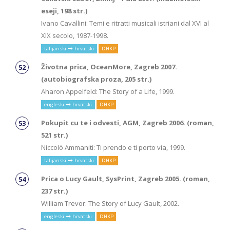
eseji, 198 str.)
Ivano Cavallini: Temi e ritratti musicali istriani dal XVI al
XIX secolo, 1987-1998.
talijanski
hrvatski
DHKP
Životna prica, OceanMore, Zagreb 2007.
(autobiografska proza, 205 str.)
Aharon Appelfeld: The Story of a Life, 1999.
engleski
hrvatski
DHKP
Pokupit cu te i odvesti, AGM, Zagreb 2006. (roman,
521 str.)
Niccolò Ammaniti: Ti prendo e ti porto via, 1999.
talijanski
hrvatski
DHKP
Prica o Lucy Gault, SysPrint, Zagreb 2005. (roman,
237 str.)
William Trevor: The Story of Lucy Gault, 2002.
engleski
hrvatski
DHKP