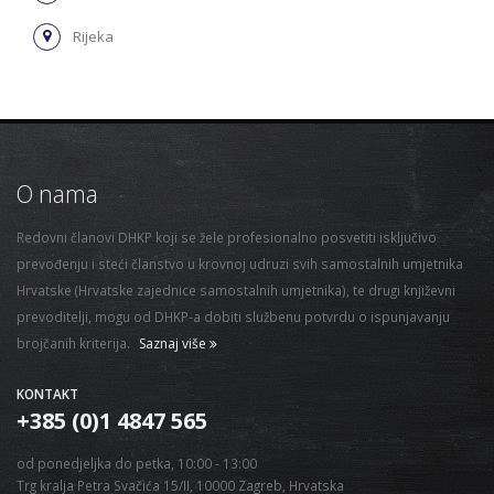
Rijeka
O nama
Redovni članovi DHKP koji se žele profesionalno posvetiti isključivo
prevođenju i steći članstvo u krovnoj udruzi svih samostalnih umjetnika
Hrvatske (Hrvatske zajednice samostalnih umjetnika), te drugi književni
prevoditelji, mogu od DHKP-a dobiti službenu potvrdu o ispunjavanju
brojčanih kriterija.
Saznaj više
KONTAKT
+385 (0)1 4847 565
od ponedjeljka do petka, 10:00 - 13:00
Trg kralja Petra Svačića 15/II, 10000 Zagreb, Hrvatska