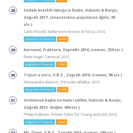
Sedam kratkih lekcija iz fizike, Vukovic & Runjic,
Zagreb 2017. (znanstveno-popularno djelo, 93
str.)
Carlo Rovelli: Sette brevi lezioni di fisica, 2014.
talijanski
hrvatski
DHKP
Karneval, Fraktura, Zaprešic 2016. (roman, 259 str.)
Rawi Hage: Carnival, 2012.
engleski
hrvatski
DHKP
Triput u zoru, V.B.Z., Zagreb 2016. (roman, 90 str.)
Alessandro Baricco: Tre volte all’alba, 2012.
talijanski
hrvatski
DHKP
Grimmove bajke za male i velike, Vukovic & Runjic,
Zagreb 2015. (bajke, 406 str.)
Philip Pullman: Grimm Tales for Young and Old, 2012.
engleski
hrvatski
DHKP
Mr. Gwyn, V.B.Z., Zagreb 2015. (roman, 186 str.)