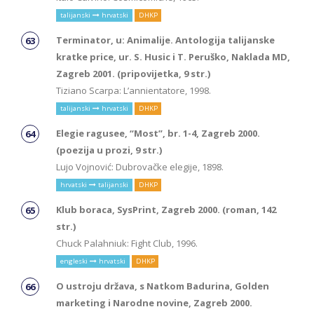
talijanski
hrvatski
DHKP
Terminator, u: Animalije. Antologija talijanske
kratke price, ur. S. Husic i T. Peruško, Naklada MD,
Zagreb 2001. (pripovijetka, 9 str.)
Tiziano Scarpa: L’annientatore, 1998.
talijanski
hrvatski
DHKP
Elegie ragusee, “Most”, br. 1-4, Zagreb 2000.
(poezija u prozi, 9 str.)
Lujo Vojnović: Dubrovačke elegije, 1898.
hrvatski
talijanski
DHKP
Klub boraca, SysPrint, Zagreb 2000. (roman, 142
str.)
Chuck Palahniuk: Fight Club, 1996.
engleski
hrvatski
DHKP
O ustroju država, s Natkom Badurina, Golden
marketing i Narodne novine, Zagreb 2000.