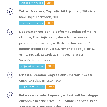
engleski
hrvatski
DHKP
Žohar, Fraktura, Zaprešic 2012. (roman, 291 str.)
Rawi Hage: Cockroach, 2008.
engleski
hrvatski
DHKP
Deepwater horizon (platforma), Jedan od mojih
ubojica, Životinjin san, Jelena Isinbajeva se
privremeno povukla, u: Kada barbari dodu. 6.
medunarodni festival suvremene poezije, ur. S.
Vrljic, Brutal, Zagreb 2011. (poezija, 5 str.)
Sara Ventroni: Poesie
talijanski
hrvatski
DHKP
Ernesto, Domino, Zagreb 2011. (roman, 129 str.)
Umberto Saba: Ernesto, 1975.
talijanski
hrvatski
DHKP
Kako sam zaradio kapavac, u: Festival! Antologija
europske kratke price, ur. R. Simic Bodrožic, Profil,
Zagreb 2011. (pripovijetka, 7 str.)