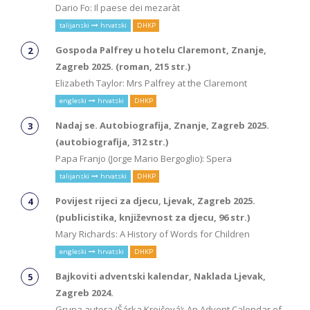
Dario Fo: Il paese dei mezaràt
talijanski
hrvatski
DHKP
Gospoda Palfrey u hotelu Claremont, Znanje,
Zagreb 2025. (roman, 215 str.)
Elizabeth Taylor: Mrs Palfrey at the Claremont
engleski
hrvatski
DHKP
Nadaj se. Autobiografija, Znanje, Zagreb 2025.
(autobiografija, 312 str.)
Papa Franjo (Jorge Mario Bergoglio): Spera
talijanski
hrvatski
DHKP
Povijest rijeci za djecu, Ljevak, Zagreb 2025.
(publicistika, književnost za djecu, 96 str.)
Mary Richards: A History of Words for Children
engleski
hrvatski
DHKP
Bajkoviti adventski kalendar, Naklada Ljevak,
Zagreb 2024.
Grupa autora (Šárka Krejčová): An Advent Calendar of