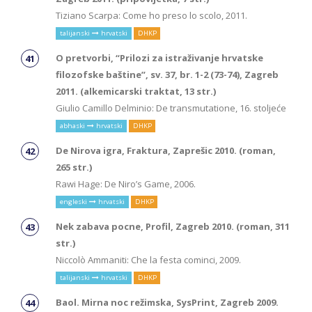
Tiziano Scarpa: Come ho preso lo scolo, 2011.
talijanski
hrvatski
DHKP
O pretvorbi, “Prilozi za istraživanje hrvatske
filozofske baštine”, sv. 37, br. 1-2 (73-74), Zagreb
2011. (alkemicarski traktat, 13 str.)
Giulio Camillo Delminio: De transmutatione, 16. stoljeće
abhaski
hrvatski
DHKP
De Nirova igra, Fraktura, Zaprešic 2010. (roman,
265 str.)
Rawi Hage: De Niro’s Game, 2006.
engleski
hrvatski
DHKP
Nek zabava pocne, Profil, Zagreb 2010. (roman, 311
str.)
Niccolò Ammaniti: Che la festa cominci, 2009.
talijanski
hrvatski
DHKP
Baol. Mirna noc režimska, SysPrint, Zagreb 2009.