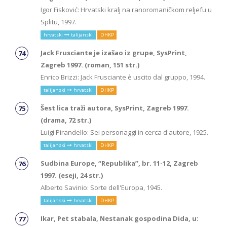
Igor Fisković: Hrvatski kralj na ranoromaničkom reljefu u
Splitu, 1997.
hrvatski
talijanski
DHKP
Jack Frusciante je izašao iz grupe, SysPrint,
Zagreb 1997. (roman, 151 str.)
Enrico Brizzi: Jack Frusciante è uscito dal gruppo, 1994.
talijanski
hrvatski
DHKP
Šest lica traži autora, SysPrint, Zagreb 1997.
(drama, 72 str.)
Luigi Pirandello: Sei personaggi in cerca d'autore, 1925.
talijanski
hrvatski
DHKP
Sudbina Europe, “Republika”, br. 11-12, Zagreb
1997. (eseji, 24 str.)
Alberto Savinio: Sorte dell'Europa, 1945.
talijanski
hrvatski
DHKP
Ikar, Pet stabala, Nestanak gospodina Dida, u: