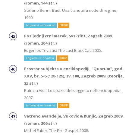
(roman, 144 str.)
Stefano Benni: Baol. Una tranquilla notte di regime,
1990.
talijanski
hrvatski
DHKP
Posljednji crni macak, SysPrint, Zagreb 2009.
(roman, 204 str.)
Eugenios Trivizas: The Last Black Cat, 2005.
engleski
hrvatski
DHKP
Prostor subjekta u enciklopediji, “Quorum”, god.
XXV, br. 5-6 (128-129), sv. 100, Zagreb 2009. (teorija,
23 str.)
Patrizia Violi: Lo spazio del soggetto nell’enciclopedia,
2007.
talijanski
hrvatski
DHKP
Vatreno evandelje, Vukovic & Runjic, Zagreb 2009.
(roman, 206 str.)
Michel Faber: The Fire Gospel, 2008.