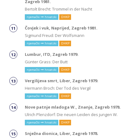
Zagreb 1981.
Bertolt Brecht: Trommel in der Nacht
njemački
hrvatski
DHKP
Čovjek i vuk, Naprijed, Zagreb 1981.
Sigmund Freud: Der Wolfsmann
njemački
hrvatski
DHKP
Lumbur, ITD, Zagreb 1979.
Günter Grass: Der Butt
njemački
hrvatski
DHKP
Vergilijeva smrt, Liber, Zagreb 1979.
Hermann Broch: Der Tod des Vergil
njemački
hrvatski
DHKP
Nove patnje mladoga W., Znanje, Zagreb 1978.
Ulrich Plenzdorf: Die neuen Leiden des jungen W.
njemački
hrvatski
DHKP
Snježna dionica, Liber, Zagreb 1978.