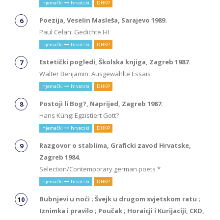
njemački
hrvatski
DHKP
Poezija, Veselin Masleša, Sarajevo 1989.
Paul Celan: Gedichte I-II
njemački
hrvatski
DHKP
Estetički pogledi, Školska knjiga, Zagreb 1987.
Walter Benjamin: Ausgewählte Essais
njemački
hrvatski
DHKP
Postoji li Bog?, Naprijed, Zagreb 1987.
Hans Küng: Egzistiert Gott?
njemački
hrvatski
DHKP
Razgovor o stablima, Graficki zavod Hrvatske,
Zagreb 1984.
Selection/Contemporary german poets *
njemački
hrvatski
DHKP
Bubnjevi u noći ; Švejk u drugom svjetskom ratu ;
Iznimka i pravilo ; Poučak ; Horaicji i Kurijaciji, CKD,