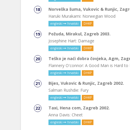
Norveška šuma, Vukovic & Runjic, Zagr
Haruki Murakami: Norwegian Wood
engleski
hrvatski
DHKP
Požuda, Mirakul, Zagreb 2003.
Josephine Hart: Damage
engleski
hrvatski
DHKP
Teško je naći dobra čovjeka, Agm, Zag
Flannery O'connor: A Good Man is Hard to 
engleski
hrvatski
DHKP
Bijes, Vukovic & Runjic, Zagreb 2002.
Salman Rushdie: Fury
engleski
hrvatski
DHKP
Taxi, Hena com, Zagreb 2002.
Anna Davis: Cheet
engleski
hrvatski
DHKP