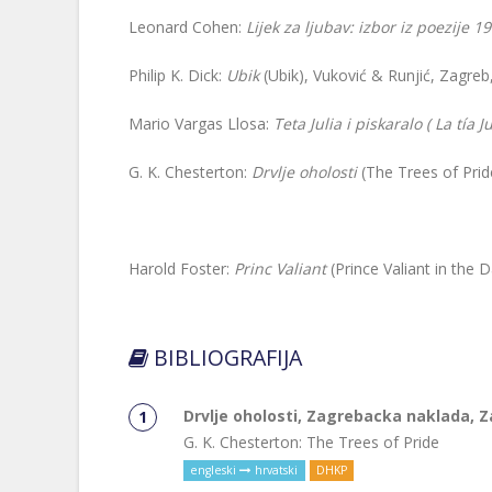
Leonard Cohen:
Lijek za ljubav: izbor iz poezije 
Philip K. Dick:
Ubik
(Ubik), Vuković & Runjić, Zagreb
Mario Vargas Llosa:
Teta Julia i piskaralo (
La tía J
G. K. Chesterton:
Drvlje oholosti
(The Trees of Prid
Harold Foster:
Princ Valiant
(Prince Valiant in the 
BIBLIOGRAFIJA
Drvlje oholosti, Zagrebacka naklada, Z
G. K. Chesterton: The Trees of Pride
engleski
hrvatski
DHKP