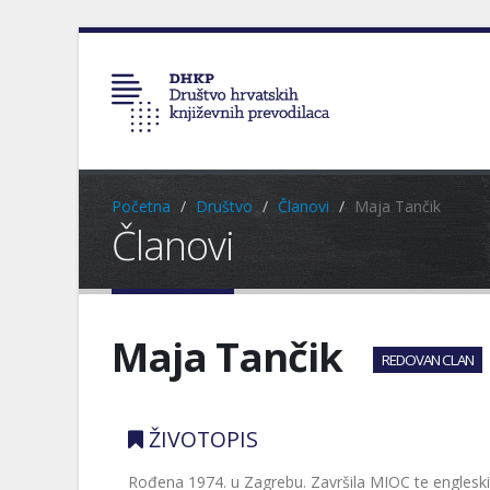
Početna
Društvo
Članovi
Maja Tančik
Članovi
Maja Tančik
REDOVAN CLAN
ŽIVOTOPIS
Rođena 1974. u Zagrebu. Završila MIOC te engleski 