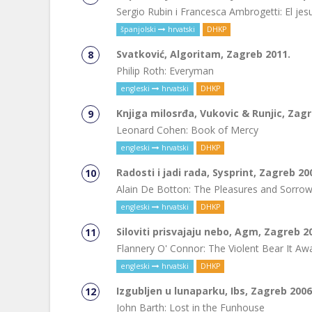
Sergio Rubin i Francesca Ambrogetti: El jes
španjolski
hrvatski
DHKP
Svatković, Algoritam, Zagreb 2011.
Philip Roth: Everyman
engleski
hrvatski
DHKP
Knjiga milosrđa, Vukovic & Runjic, Zagr
Leonard Cohen: Book of Mercy
engleski
hrvatski
DHKP
Radosti i jadi rada, Sysprint, Zagreb 20
Alain De Botton: The Pleasures and Sorro
engleski
hrvatski
DHKP
Siloviti prisvajaju nebo, Agm, Zagreb 2
Flannery O' Connor: The Violent Bear It Aw
engleski
hrvatski
DHKP
Izgubljen u lunaparku, Ibs, Zagreb 2006
John Barth: Lost in the Funhouse