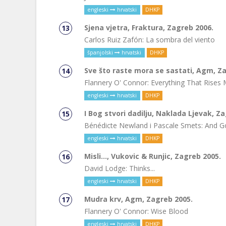
engleski
hrvatski
DHKP
Sjena vjetra, Fraktura, Zagreb 2006.
Carlos Ruiz Zafón: La sombra del viento
španjolski
hrvatski
DHKP
Sve što raste mora se sastati, Agm, Z
Flannery O' Connor: Everything That Rises
engleski
hrvatski
DHKP
I Bog stvori dadilju, Naklada Ljevak, Z
Bénédicte Newland i Pascale Smets: And G
engleski
hrvatski
DHKP
Misli..., Vukovic & Runjic, Zagreb 2005.
David Lodge: Thinks...
engleski
hrvatski
DHKP
Mudra krv, Agm, Zagreb 2005.
Flannery O' Connor: Wise Blood
engleski
hrvatski
DHKP