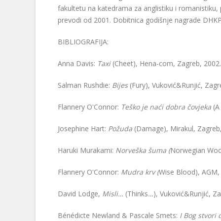
fakultetu na katedrama za anglistiku i romanistiku,
prevodi od 2001. Dobitnica godišnje nagrade DHKP 
BIBLIOGRAFIJA:
Anna Davis:
Taxi
(Cheet), Hena-com, Zagreb, 2002.
Salman Rushdie:
Bijes
(Fury), Vuković&Runjić, Zagr
Flannery O'Connor:
Teško je naći dobra čovjeka
(A
Josephine Hart:
Požuda
(Damage), Mirakul, Zagreb,
Haruki Murakami:
Norveška šuma (
Norwegian
Wood
Flannery O'Connor:
Mudra krv (
Wise
Blood), AGM, 
David Lodge,
Misli…
(Thinks
…
), Vuković&Runjić, Z
Bénédicte Newland & Pascale Smets:
I Bog stvori 