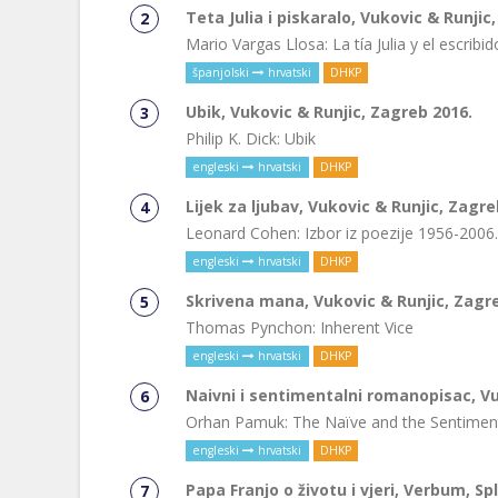
Teta Julia i piskaralo, Vukovic & Runjic
Mario Vargas Llosa: La tía Julia y el escribid
španjolski
hrvatski
DHKP
Ubik, Vukovic & Runjic, Zagreb 2016.
Philip K. Dick: Ubik
engleski
hrvatski
DHKP
Lijek za ljubav, Vukovic & Runjic, Zagre
Leonard Cohen: Izbor iz poezije 1956-2006.
engleski
hrvatski
DHKP
Skrivena mana, Vukovic & Runjic, Zagr
Thomas Pynchon: Inherent Vice
engleski
hrvatski
DHKP
Naivni i sentimentalni romanopisac, Vu
Orhan Pamuk: The Naïve and the Sentiment
engleski
hrvatski
DHKP
Papa Franjo o životu i vjeri, Verbum, Spl