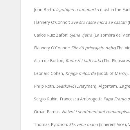
John Barth:
Izgubljen u lunaparku
(Lost in the Fu
Flannery O'Connor:
Sve što raste mora se sastati
(
Carlos Ruiz Zafón:
Sjena vjetra
(La sombra del vien
Flannery O'Connor:
Siloviti prisvajaju nebo
(The Vi
Alain de Botton,
Radosti i jadi rada
(The Pleasures
Leonard Cohen,
Knjiga milosrđa
(Book of Mercy), 
Philip Roth,
Svatković
(Everyman), Algoritam, Zagre
Sergio Rubin, Francesca Ambrogetti:
Papa Franjo o 
Orhan Pamuk:
Naivni i sentimentalni romanopis
Thomas Pynchon:
Skrivena
mana
(Inherent Vice), 