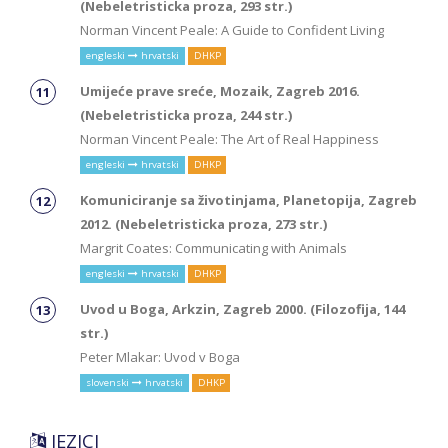
(Nebeletristicka proza, 293 str.)
Norman Vincent Peale: A Guide to Confident Living
engleski
hrvatski
DHKP
Umijeće prave sreće, Mozaik, Zagreb 2016.
(Nebeletristicka proza, 244 str.)
Norman Vincent Peale: The Art of Real Happiness
engleski
hrvatski
DHKP
Komuniciranje sa životinjama, Planetopija, Zagreb
2012. (Nebeletristicka proza, 273 str.)
Margrit Coates: Communicating with Animals
engleski
hrvatski
DHKP
Uvod u Boga, Arkzin, Zagreb 2000. (Filozofija, 144
str.)
Peter Mlakar: Uvod v Boga
slovenski
hrvatski
DHKP
JEZICI