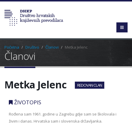
Početna
Društvo
Članovi
Metka Jelenc
Članovi
Metka Jelenc
REDOVAN CLAN
ŽIVOTOPIS
Rođena sam 1961. godine u Zagrebu gdje sam se školovala i
živim i danas. Hrvatska sam i slovenska državljanka.