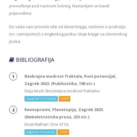
prevođenje pod nazivom Solveig. Nastavljam se baviti
prijevodima.
Do sada sam prevela više od deset knjiga, većinom iz područja
tzv. samopomoći s engleskog jezika i dvije knjige sa slovenskog
jezika.
BIBLIOGRAFIJA
Beskrajna mudrost fraktala, Puni potencijal,
Zagreb 2023. (Publicistika, 190 str.)
Deja Muck: Brezmejna modrost fraktalov
slovenski
hrvatski
DHKP
Ravnopravni, Planetopija, Zagreb 2023.
(Nebeletristicka proza, 253 str.)
Einat Nathan: One of Us
engleski
hrvatski
DHKP