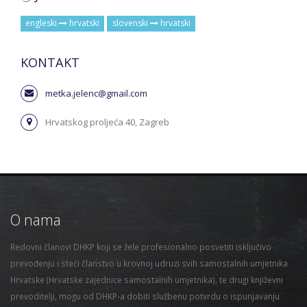
engleski
hrvatski
slovenski
hrvatski
KONTAKT
metka.jelenc@gmail.com
Hrvatskog proljeća 40, Zagreb
O nama
Redovni članovi DHKP koji se žele profesionalno posvetiti isključivo
prevođenju i steći članstvo u krovnoj udruzi svih samostalnih umjetnika
Hrvatske (Hrvatske zajednice samostalnih umjetnika), te drugi književni
prevoditelji, mogu od DHKP-a dobiti službenu potvrdu o ispunjavanju