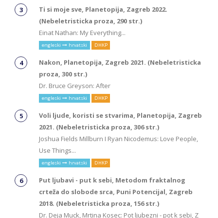
Ti si moje sve, Planetopija, Zagreb 2022.
(Nebeletristicka proza, 290 str.)
Einat Nathan: My Everything...
engleski
hrvatski
DHKP
Nakon, Planetopija, Zagreb 2021. (Nebeletristicka
proza, 300 str.)
Dr. Bruce Greyson: After
engleski
hrvatski
DHKP
Voli ljude, koristi se stvarima, Planetopija, Zagreb
2021. (Nebeletristicka proza, 306 str.)
Joshua Fields Millburn I Ryan Nicodemus: Love People,
Use Things...
engleski
hrvatski
DHKP
Put ljubavi - put k sebi, Metodom fraktalnog
crteža do slobode srca, Puni Potencijal, Zagreb
2018. (Nebeletristicka proza, 156 str.)
Dr. Deja Muck, Mrtina Kosec: Pot ljubezni - pot k sebi, Z