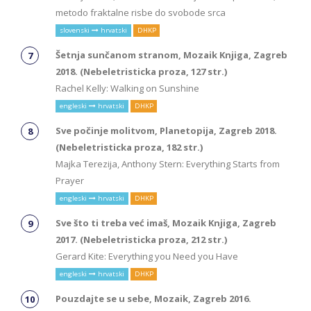
metodo fraktalne risbe do svobode srca
slovenski
hrvatski
DHKP
Šetnja sunčanom stranom, Mozaik Knjiga, Zagreb
2018. (Nebeletristicka proza, 127 str.)
Rachel Kelly: Walking on Sunshine
engleski
hrvatski
DHKP
Sve počinje molitvom, Planetopija, Zagreb 2018.
(Nebeletristicka proza, 182 str.)
Majka Terezija, Anthony Stern: Everything Starts from
Prayer
engleski
hrvatski
DHKP
Sve što ti treba već imaš, Mozaik Knjiga, Zagreb
2017. (Nebeletristicka proza, 212 str.)
Gerard Kite: Everything you Need you Have
engleski
hrvatski
DHKP
Pouzdajte se u sebe, Mozaik, Zagreb 2016.