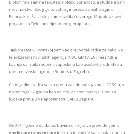
Diplomirala sam na fakultetu Političkih znanosti, a studirala sam
i novinarstvo. Zbog cjeloživotnog interesa za psihologiju u
Francuskoj i Švicarskoj sam završila četverogodišnji obrazovni
program za Tjelesno orijentiranog terapeuta.
Tijekom rata u Hrvatskoj sam kao prevoditelj radila za nekoliko
televizijskih i novinskih agencija (NBC, GMTV, LA Times itd), a
kasnije sam bila redovno zaposlena kao asistent uredništva u
uredu novinske agencije Reuters u Zagrebu.
Četiri godine radila sam u uredu za odnose s javnosti OESS-a, a
nakon toga 12 godina kao politički asistent specijaliziran za
ljudska prava u Veleposlanstvu SAD u Zagrebu.
Od 2014. godine do danas bavim se isključivo prevođenjem s
engleskog i slovenskog
jezika, a tri godine sam imala i obrt za