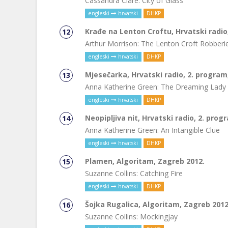
Cassandra Clare: City of Glass
engleski
hrvatski
DHKP
Krađe na Lenton Croftu, Hrvatski radio,
Arthur Morrison: The Lenton Croft Robberi
engleski
hrvatski
DHKP
Mjesečarka, Hrvatski radio, 2. program,
Anna Katherine Green: The Dreaming Lady
engleski
hrvatski
DHKP
Neopipljiva nit, Hrvatski radio, 2. prog
Anna Katherine Green: An Intangible Clue
engleski
hrvatski
DHKP
Plamen, Algoritam, Zagreb 2012.
Suzanne Collins: Catching Fire
engleski
hrvatski
DHKP
Šojka Rugalica, Algoritam, Zagreb 2012
Suzanne Collins: Mockingjay