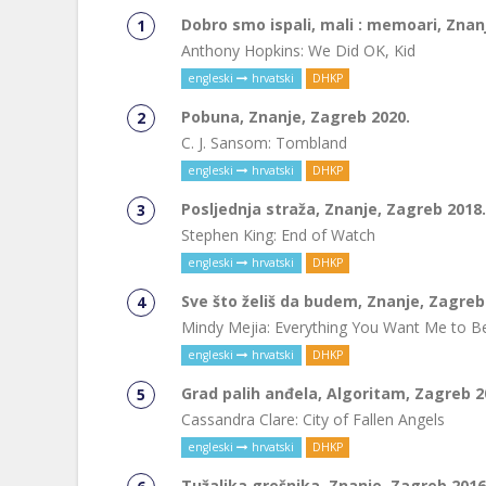
Dobro smo ispali, mali : memoari, Znan
Anthony Hopkins: We Did OK, Kid
engleski
hrvatski
DHKP
Pobuna, Znanje, Zagreb 2020.
C. J. Sansom: Tombland
engleski
hrvatski
DHKP
Posljednja straža, Znanje, Zagreb 2018.
Stephen King: End of Watch
engleski
hrvatski
DHKP
Sve što želiš da budem, Znanje, Zagreb
Mindy Mejia: Everything You Want Me to B
engleski
hrvatski
DHKP
Grad palih anđela, Algoritam, Zagreb 2
Cassandra Clare: City of Fallen Angels
engleski
hrvatski
DHKP
Tužaljka grešnika, Znanje, Zagreb 2016