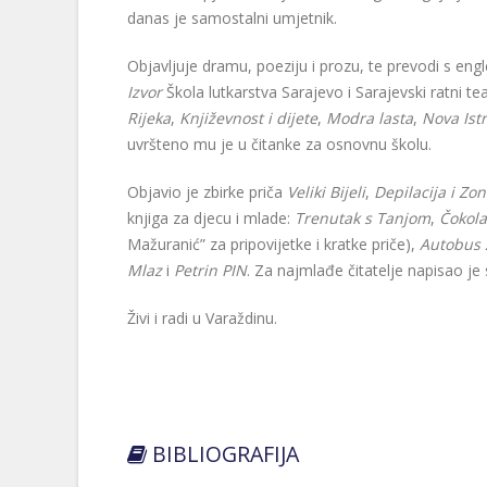
danas je samostalni umjetnik.
Objavljuje dramu, poeziju i prozu, te prevodi s engl
Izvor
Škola lutkarstva Sarajevo i Sarajevski ratni te
Rijeka
,
Književnost i dijete
,
Modra lasta
,
Nova Ist
uvršteno mu je u čitanke za osnovnu školu.
Objavio je zbirke priča
Veliki Bijeli
,
Depilacija i Zo
knjiga za djecu i mlade:
Trenutak s Tanjom
,
Čokol
Mažuranić” za pripovijetke i kratke priče),
Autobus 
Mlaz
i
Petrin PIN
. Za najmlađe čitatelje napisao je
Živi i radi u Varaždinu.
BIBLIOGRAFIJA