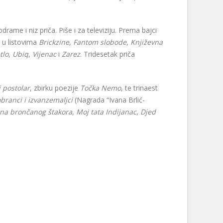
ame i niz priča. Piše i za televiziju. Prema bajci
e u listovima
Brickzine
,
Fantom slobode
,
Književna
tlo
,
Ubiq
,
Vijenac
i
Zarez
. Tridesetak priča
i postolar
, zbirku poezije
Točka Nemo
, te trinaest
branci i izvanzemaljci
(Nagrada “Ivana Brlić-
ena brončanog štakora
,
Moj tata Indijanac
,
Djed