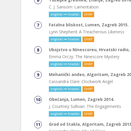
C. J. Sansom: Lamentation
engleski
hrvatski
DHKP
Fatalna bliskost, Lumen, Zagreb 2015.
Lynn Shepherd: A Treacherous Likeness
engleski
hrvatski
DHKP
Ubojstvo u Ninescoreu, Hrvatski radio, 
Emma Orczy: The Ninescore Mystery
engleski
hrvatski
DHKP
Mehanički anđeo, Algoritam, Zagreb 20
Cassandra Clare: Clockwork Angel
engleski
hrvatski
DHKP
Obećanja, Lumen, Zagreb 2014.
J. Courtney Sullivan: The Engagements
engleski
hrvatski
DHKP
Grad od Stakla, Algoritam, Zagreb 2013