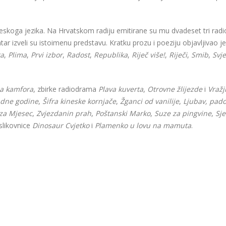
eskoga jezika. Na Hrvatskom radiju emitirane su mu dvadeset tri radiodr
atar izveli su istoimenu predstavu. Kratku prozu i poeziju objavljivao j
ra
,
Plima
,
Prvi izbor
,
Radost
,
Republika
,
Riječ više!
,
Riječi
,
Smib
,
Svje
na kamfora
, zbirke radiodrama
Plava kuverta
,
Otrovne žlijezde
i
Vražj
adne godine
,
Šifra kineske kornjače
,
Žganci od vanilije
,
Ljubav, pado
za Mjesec
,
Zvjezdanin prah
,
Poštanski Marko
,
Suze za pingvine
,
Sj
 slikovnice
Dinosaur Cvjetko
i
Plamenko u lovu na mamuta
.