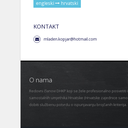
engleski
hrvatski
KONTAKT
mladen.kopjar@hotmail.com
O nama
Redovni članovi DHKP koji se žele profesionalno posvetiti i
samostalnih umjetnika Hrvatske (Hrvatske zajednice samost
dobiti službenu potvrdu o ispunjavanju brojčanih kriterija.