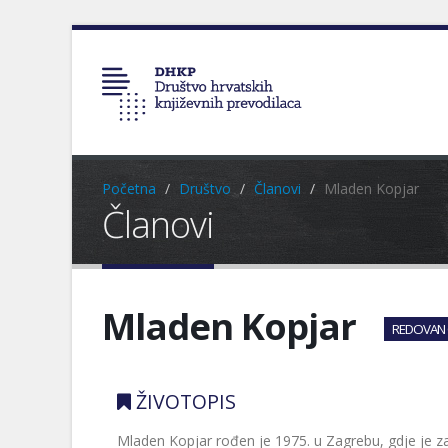
Početna
Društvo
Članovi
Mladen Kopjar
Članovi
Mladen Kopjar
REDOVAN 
ŽIVOTOPIS
Mladen Kopjar rođen je 1975. u Zagrebu, gdje je zavr