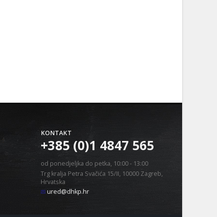
KONTAKT
+385 (0)1 4847 565
od ponedjeljka do petka, 10:00 - 13:00
Trg kralja Petra Svačića 15/II, 10000 Zagreb,
Hrvatska
ured@dhkp.hr