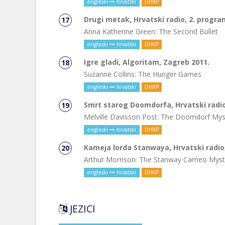
engleski
hrvatski
DHKP
Drugi metak, Hrvatski radio, 2. program
Anna Katherine Green: The Second Bullet
engleski
hrvatski
DHKP
Igre gladi, Algoritam, Zagreb 2011.
Suzanne Collins: The Hunger Games
engleski
hrvatski
DHKP
Smrt starog Doomdorfa, Hrvatski radio,
Melville Davisson Post: The Doomdorf Mys
engleski
hrvatski
DHKP
Kameja lorda Stanwaya, Hrvatski radio, 
Arthur Morrison: The Stanway Cameo Myst
engleski
hrvatski
DHKP
JEZICI