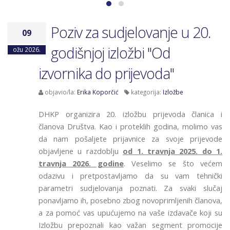
Poziv za sudjelovanje u 20.
09
godišnjoj izložbi "Od
ožu 2026.
izvornika do prijevoda"
objavio/la:
Erika Koporčić
kategorija:
Izložbe
DHKP organizira 20
. izložbu prijevoda
članica i
članova Društva. Kao i proteklih godina, molimo vas
da nam pošaljete prijavnice za svoje prijevode
objavljene u razdoblju
od 1. travnja 2025. do 1.
travnja 2026. godine
. Veselimo se što većem
odazivu i pretpostavljamo da su vam tehnički
parametri sudjelovanja poznati. Za svaki slučaj
ponavljamo ih, posebno zbog novoprimljenih članova,
a za pomoć vas upućujemo na vaše izdavače koji su
Izložbu prepoznali kao važan segment promocije