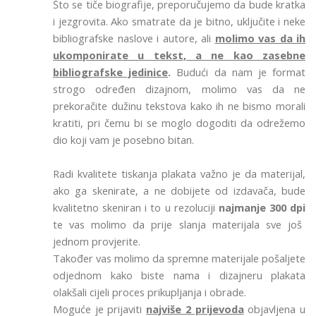
Što se tiče biografije, preporučujemo da bude kratka
i jezgrovita. Ako smatrate da je bitno, uključite i neke
bibliografske naslove i autore, ali
molimo vas da ih
ukomponirate u tekst
,
a ne kao zasebne
bibliografske jedinice
.
Budući da nam je format
strogo određen dizajnom, molimo vas da ne
prekoračite dužinu tekstova kako ih ne bismo morali
kratiti, pri čemu bi se moglo dogoditi da odrežemo
dio koji vam je posebno bitan.
Radi kvalitete tiskanja plakata
važno je
da materijal,
ako ga skenirate, a ne dobijete od izdavača, bude
kvalitetno skeniran i to u rezoluciji
najmanje 300 dpi
te vas molimo da prije slanja materijala
sve još
jednom provjerite
.
Također vas molimo da spremne materijale pošaljete
odjednom kako biste nama i dizajneru plakata
olakšali cijeli proces prikupljanja i obrade.
Moguće je prijaviti
najviše 2 prijevoda
objavljena u