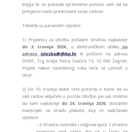
knjiga te se pokazali spremnima pomoći vam da na
primjeren način predstavite svoje radove.
Tehnički su parametri sljedeći:
1)
Prijavnicu za izložbu
pošaljite Društvu najkasnije
do 3. travnja 2026
., u elektroničkom obliku
na
adresu
izlozba@dhkp.hr
ili poštom na adresu
DHKP, Trg kralja Petra Svačića 15, 10 000 Zagreb.
Prijave nakon navedenog roka neće se uzimati u
obzir.
2) Do 10
. travnja
dobit ćete potvrdu o tome da su
vaši radovi uključeni u postav Izložbe, pa vas molimo
da nam najkasnije
do 24. travnja 2026.
dostavite
materijale za izradu plakata, koji će sadržavati
sljedeće:
- 2 stranice izvornika i odgovarajuće 2 stranice
prijevoda (nije važno ako se u slogu ne