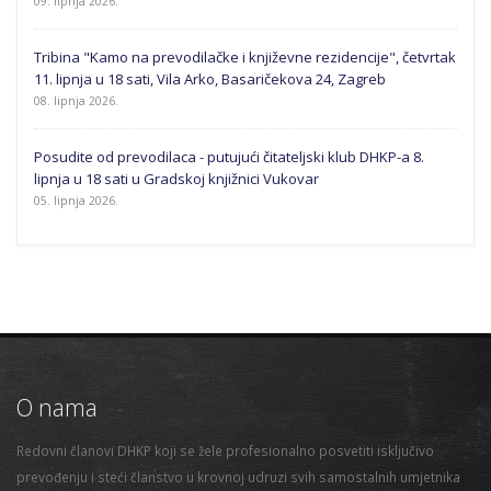
09. lipnja 2026.
Tribina "Kamo na prevodilačke i književne rezidencije", četvrtak
11. lipnja u 18 sati, Vila Arko, Basaričekova 24, Zagreb
08. lipnja 2026.
Posudite od prevodilaca - putujući čitateljski klub DHKP-a 8.
lipnja u 18 sati u Gradskoj knjižnici Vukovar
05. lipnja 2026.
O nama
Redovni članovi DHKP koji se žele profesionalno posvetiti isključivo
prevođenju i steći članstvo u krovnoj udruzi svih samostalnih umjetnika