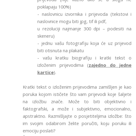
poklapaju 100%)
- naslovnicu izvornika i prijevoda (tekstovi i
naslovnice mogu biti jpg, tif ili pdf,
u rezoluciji najmanje 300 dpi
– podesiti na
skeneru)
- jednu vašu fotografiju koja će uz prijevod
biti otisnuta na plakatu
- vašu kratku biografiju i kratki tekst o
izloženim prijevodima (
zajedno do jedne
kartice
).
Kratki tekst o izloženim prijevodima zamišljen je kao
poruka kojom ističete što vam prijevodi koje šaljete
na izložbu znače. Može to biti objektivno i
faktografski, a može i subjektivno, emocionalno,
apstraktno. Razmišljajte o posjetiteljima izložbe: što
im svojim odabirom želite poručiti, koju poruku ili
emociju poslati?